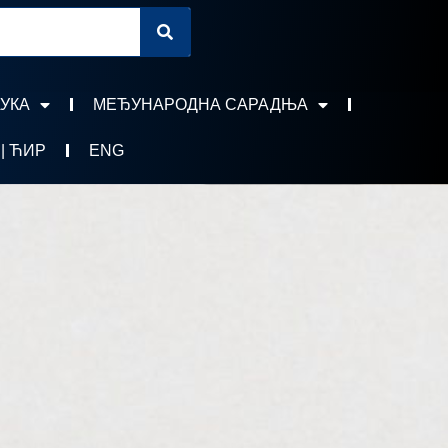
УКА
МЕЂУНАРОДНА САРАДЊА
 | ЋИР
ENG