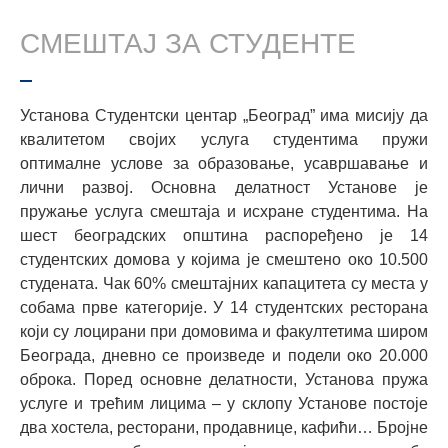
СМЕШТАЈ ЗА СТУДЕНТЕ
Установа Студентски центар „Београд” има мисију да
квалитетом својих услуга студентима пружи
оптималне услове за образовање, усавршавање и
лични развој. Основна делатност Установе је
пружање услуга смештаја и исхране студентима. На
шест београдских општина распоређено је 14
студентских домова у којима је смештено око 10.500
студената. Чак 60% смештајних капацитета су места у
собама прве категорије. У 14 студентских ресторана
који су лоцирани при домовима и факултетима широм
Београда, дневно се произведе и подели око 20.000
оброка. Поред основне делатности, Установа пружа
услуге и трећим лицима – у склопу Установе постоје
два хостела, ресторани, продавнице, кафићи… Бројне