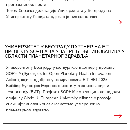
програм мобилности.
Током боравка делегације Универзитета у Београду на
Универзитету Kенијата одржан је низ састанака…
УНИВЕРЗИТЕТ У БЕОГРАДУ ПАРТНЕР НА EIT
ПРОЈЕКТУ SOPHIA ЗА УНАПРЕЂЕЊЕ ИНОВАЦИЈА У
ОБЛАСТИ ПЛАНЕТАРНОГ ЗДРАВЉА
Универзитет у Београду учествује као партнер у пројекту
SOPHIA (Synergies for Open Planetary Health Innovation
Action), који је одобрен у оквиру позива EIT-HEI-2025 –
Building Synergies Европског института за иновације и
технологију (ЕИТ). Пројекат SOPHIA има за циљ да подржи
алијансу Circle U. European University Alliance у развоју
снажнијег иновационог екосистема усмереног ка
планетарном здрављу.