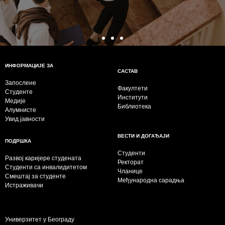
ИНФОРМАЦИЈЕ ЗА
САСТАВ
Запослене
Факултети
Студенте
Институти
Медије
Библиотека
Алумнисте
Увид јавности
ВЕСТИ И ДОГАЂАЈИ
ПОДРШКА
Студенти
Развој каријере студената
Ректорат
Студенти са инвалидитетом
Чланице
Смештај за студенте
Међународна сарадња
Истраживачи
Универзитет у Београду