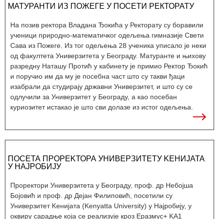
МАТУРАНТИ ИЗ ПОЖЕГЕ У ПОСЕТИ РЕКТОРАТУ
На позив ректора Владана Ђокића у Ректорату су боравили
ученици природно-математичког одељења гимназије Свети
Сава из Пожеге. Из тог одељења 28 ученика уписало је неки
од факултета Универзитета у Београду. Матуранте и њихову
разредну Наташу Протић у кабинету је примио Ректор Ђокић
и поручио им да му је посебна част што су такви ђаци
изабрали да студирају државни Универзитет, и што су се
одлучили за Универзитет у Београду, а као посебан
куриозитет истакао је што сви долазе из истог одељења.
ПОСЕТА ПРОРЕKТОРА УНИВЕРЗИТЕТУ KЕНИЈАТА
У НАЈРОБИЈУ
Проректори Универзитета у Београду, проф. др Небојша
Бојовић и проф. др Дејан Филиповић, посетили су
Универзитет Kенијата (Kenyatta University) у Најробију, у
оквиру сарадње која се реализује кроз Еразмус+ KА1