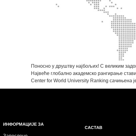
Поносно у друштву најбољих! С великим задо
Највеће глобално академско рангирање ставило
Center for World University Ranking сачињена
ИНФОРМАЦИЈЕ ЗА
САСТАВ
Запослене