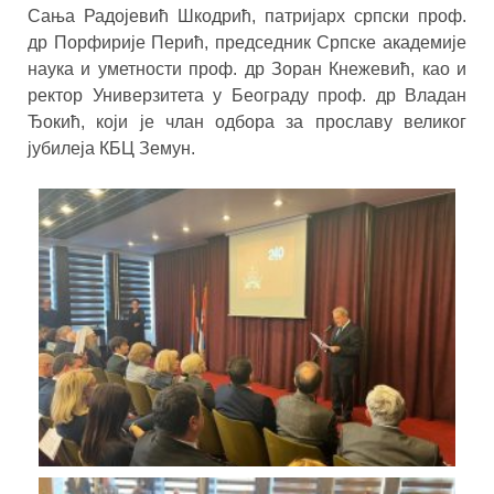
Сања Радојевић Шкодрић, патријарх српски проф.
др Порфирије Перић, председник Српске академије
наука и уметности проф. др Зоран Кнежевић, као и
ректор Универзитета у Београду проф. др Владан
Ђокић, који је члан одбора за прославу великог
јубилеја КБЦ Земун.