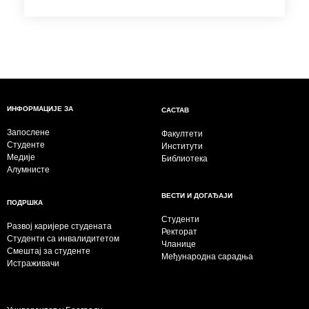
ИНФОРМАЦИЈЕ ЗА
САСТАВ
Запослене
Факултети
Студенте
Институти
Медије
Библиотека
Алумнисте
ВЕСТИ И ДОГАЂАЈИ
ПОДРШКА
Студенти
Развој каријере студената
Ректорат
Студенти са инвалидитетом
Чланице
Смештај за студенте
Међународна сарадња
Истраживачи