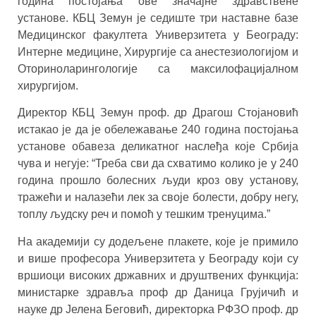
година постојања ове значајне здравствене
установе. КБЦ Земун је седиште три наставне базе
Медицинског факултета Универзитета у Београду:
Интерне медицине, Хирургије са анестезиологијом и
Оториноларингологије са максилофацијалном
хирургијом.
Директор КБЦ Земун проф. др Драгош Стојановић
истакао је да је обележавање 240 година постојања
установе обавеза деликатног наслеђа које Србија
чува и негује: “Треба сви да схватимо колико је у 240
година прошло болесних људи кроз ову установу,
тражећи и налазећи лек за своје болести, добру негу,
топлу људску реч и помоћ у тешким тренуцима.”
На академији су додељене плакете, које је примило
и више професора Универзитета у Београду који су
вршиоци високих државних и друштвених функција:
министарке здравља проф др Даница Грујичић и
науке др Јелена Беговић, директорка РФЗО проф. др