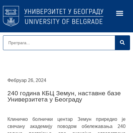
Фебруар 26, 2024
240 година КБЦ Земун, наставне базе
Универзитета у Београду
Клиничко болнички центар Земун приредио је
свечану академију поводом обележавања 240