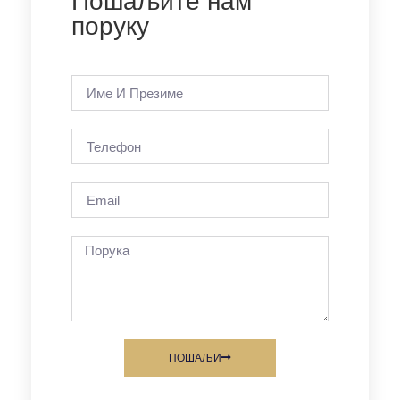
Пошаљите нам
поруку
ПОШАЉИ