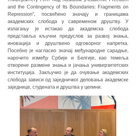
and the Contingency of Its Boundaries: Fragments on
Repression“, посвећено значају и границама
академских слобода у савременом друштву. У
излагању је истакао да академска слобода
представља кључни предуслов за развој знања,
иновација и друштвено одговорног напретка.
Посебно је нагласио значај међународне сарадње,
нарочито између Србије и Белгије, као темеља
отворене размене знања и јачања универзитетских
институција. Закључио је да очување академских
слобода зависи од заједничког деловања академске
заједнице, студената и друштва у целини.