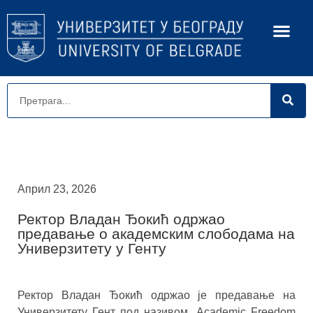
Април 23, 2026
Ректор Владан Ђокић одржао
предавање о академским слободама на
Универзитету у Генту
Ректор Владан Ђокић одржао је предавање на
Универзитету Гент под називом „Academic Freedom