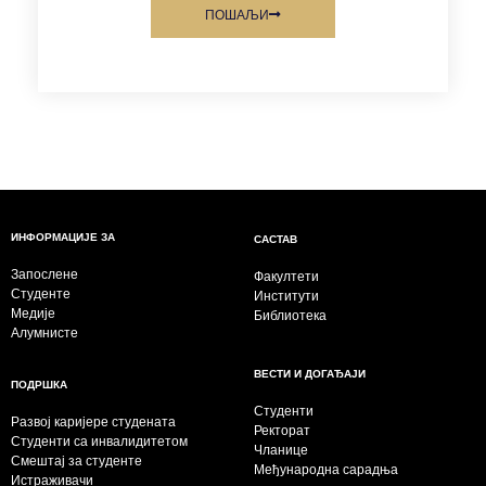
ПОШАЉИ
ИНФОРМАЦИЈЕ ЗА
САСТАВ
Запослене
Факултети
Студенте
Институти
Медије
Библиотека
Алумнисте
ВЕСТИ И ДОГАЂАЈИ
ПОДРШКА
Студенти
Развој каријере студената
Ректорат
Студенти са инвалидитетом
Чланице
Смештај за студенте
Међународна сарадња
Истраживачи