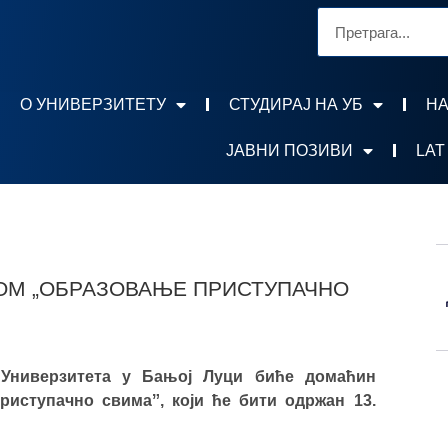
О УНИВЕРЗИТЕТУ
СТУДИРАЈ НА УБ
НА
ЈАВНИ ПОЗИВИ
LAT
ВОМ „ОБРАЗОВАЊЕ ПРИСТУПАЧНО
 Универзитета у Бањој Луци биће домаћин
риступачно свимаˮ, који ће бити одржан 13.