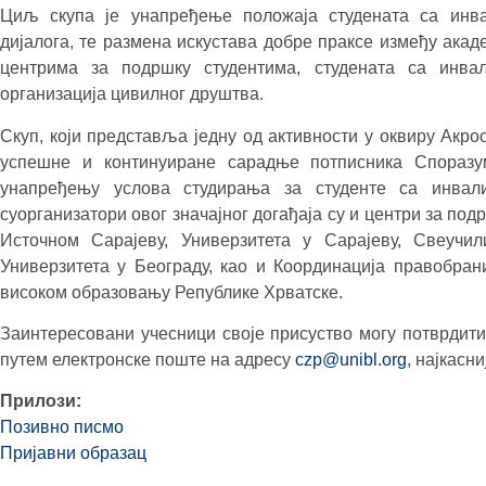
Циљ скупа је унапређење положаја студената са инва
дијалога, те размена искустава добре праксе између ака
центрима за подршку студентима, студената са инвал
организација цивилног друштва.
Скуп, који представља једну од активности у оквиру Акрос 
успешне и континуиране сарадње потписника Спораз
унапређењу услова студирања за студенте са инвал
суорганизатори овог значајног догађаја су и центри за по
Источном Сарајеву, Универзитета у Сарајеву, Свеучи
Универзитета у Београду, као и Координација правобра
високом образовању Републике Хрватске.
Заинтересовани учесници своје присуство могу потврдит
путем електронске поште на адресу
czp@unibl.org
, најкасни
Прилози:
Позивно писмо
Пријавни образац