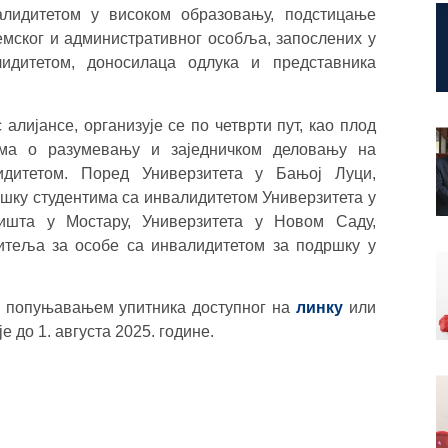
лидитетом у високом образовању, подстицање
демског и административног особља, запослених у
идитетом, доносилаца одлука и представника
алијансе, организује се по четврти пут, као плод
ума о разумевању и заједничком деловању на
идитетом. Поред Универзитета у Бањој Луци,
дршку студентима са инвалидитетом Универзитета у
лишта у Мостару, Универзитета у Новом Саду,
нитеља за особе са инвалидитетом за подршку у
и попуњавањем упитника доступног на
линку
или
је до 1. августа 2025. године.