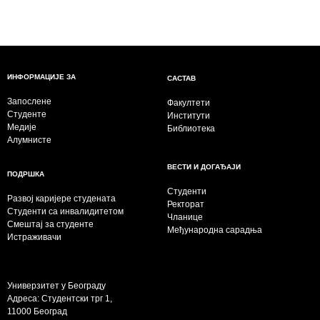
ИНФОРМАЦИЈЕ ЗА
САСТАВ
Запослене
Факултети
Студенте
Институти
Медије
Библиотека
Алумнисте
ВЕСТИ И ДОГАЂАЈИ
ПОДРШКА
Студенти
Развој каријере студената
Ректорат
Студенти са инвалидитетом
Чланице
Смештај за студенте
Међународна сарадња
Истраживачи
Универзитет у Београду
Адреса: Студентски трг 1,
11000 Београд