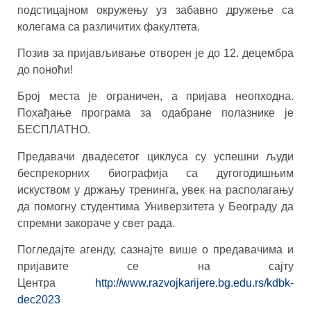
подстицајном окружењу уз забавно дружење са
колегама са различитих факултета.
Позив за пријављивање отворен је до 12. децембра
до поноћи!
Број места је ограничен, а пријава неопходна.
Похађање програма за одабране полазнике је
БЕСПЛАТНО.
Предавачи двадесетог циклуса су успешни људи
беспрекорних биографија са дугогодишњим
искуством у држању тренинга, увек на располагању
да помогну студентима Универзитета у Београду да
спремни закораче у свет рада.
Погледајте агенду, сазнајте више о предавачима и
пријавите се на сајту
Центра
http://www.razvojkarijere.bg.edu.rs/kdbk-
dec2023