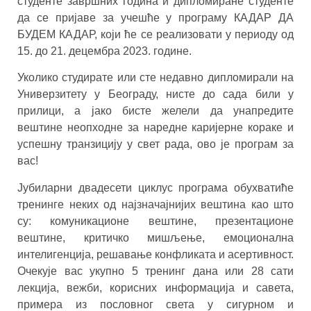
студенте завршних година и дипломиране студенте
да се пријаве за учешће у програму КАДАР ДА
БУДЕМ КАДАР, који ће се реализовати у периоду од
15. до 21. децембра 2023. године.
Уколико студирате или сте недавно дипломирали на
Универзитету у Београду, нисте до сада били у
прилици, а јако бисте желели да унапредите
вештине неопходне за наредне каријерне кораке и
успешну транзицију у свет рада, ово је програм за
вас!
Јубиларни двадесети циклус програма обухватиће
тренинге неких од најзначајнијих вештина као што
су: комуникационе вештине, презентационе
вештине, критичко мишљење, емоционална
интелигенција, решавање конфликата и асертивност.
Очекује вас укупно 5 тренинг дана или 28 сати
лекција, вежби, корисних информација и савета,
примера из пословног света у сигурном и