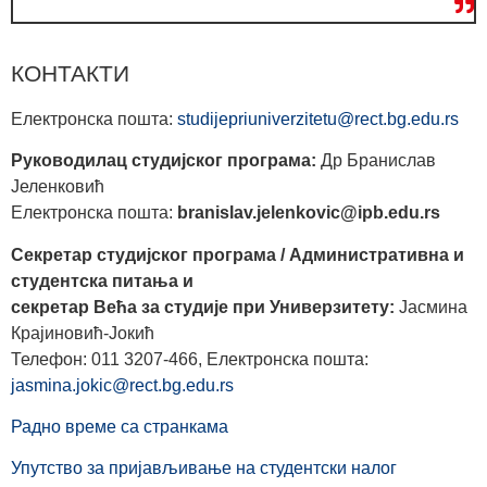
КОНТАКТИ
Електронска пошта:
studijepriuniverzitetu@rect.bg.edu.rs
Руководилац студијског програма:
Др Бранислав
Јеленковић
Електронска пошта:
branislav.jelenkovic@ipb.edu.rs
Секретар студијског програма / Административна и
студентска питања и
секретар Већа за студије при Универзитету:
Јасмина
Крајиновић-Јокић
Телефон: 011 3207-466, Електронска пошта:
jasmina.jokic@rect.bg.edu.rs
Радно време са странкама
Упутство за пријављивање на студентски налог