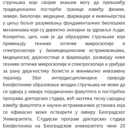
стручњака који својим знањем могу да превазиђу
традиционално постојеће границе између физике,
хемије, биологије, медицине, фармације и инжењерства
у циљу бољег разумевању фундаменталних биолошких
механизама који су директно значајни за здравље људи.
Конкретно, циљ нам је да образујемо стручњаке који
примењују технике оптичке микроскопије и
спектроскопије у биомедициниским истраживањима,
медицинској дијагностици и фармацији, развијају нове
технике оптичке микроскопије и спектроскопије и уређаје
за рану дијагностику болести и минимално инвазивну
терапију. Због интердисциплинарне природе
Биофотонике образовање младих стручњака не може да
се одвија у оквиру појединачних факултета и постојећих
програма докторских студија, већ захтева тесну сарадњу
између факултета и научно-истраживачких установа која
се ефикасно може остварити у оквиру Београдског
Универзитета. Студијски програм докторских студија
Биофотоника на Београдском универзитету чини 20