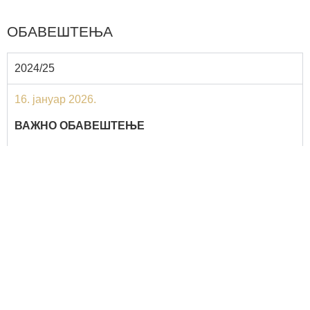
ОБАВЕШТЕЊА
2024/25
16. јануар 2026.
ВАЖНО ОБАВЕШТЕЊЕ
Обавештавамо студенте да је Универзитет у
Београду, услед преласка на нови систем
СПИРИ
,
отворио
нови динарски рачун
за уплате:
НОВИ БРОЈ РАЧУНА СОПСТВЕНИХ ПРИХОДА УБ
:
840-32939845-22
ПОЗИВ НА БРОЈ ОДОБРЕЊА ПРИ УПЛАТИ СЕ
ФОРМИРА ИСТО КАО И ДО САДА (СВИ СТУДЕНТИ
ИМАЈУ НА СВОМ СТУДЕНТСКОМ НАЛОГУ).
Молимо студенте да приликом свих будућих уплата
(школарина, пријава испита, административне таксе и