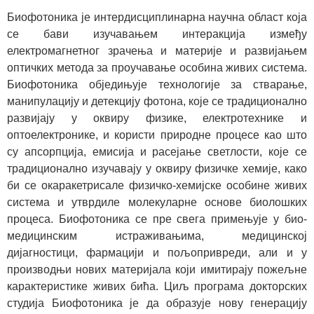
Биофотоника је интердисциплинарна научна област која
се бави изучавањем интеракција између
електромагнетног зрачења и материје и развијањем
оптичких метода за проучавање особина живих система.
Биофотоника обједињује технологије за стварање,
манипулацију и детекцију фотона, које се традиционално
развијају у оквиру физике, електротехнике и
оптоелектронике, и користи природне процесе као што
су апсорпција, емисија и расејање светлости, које се
традиционално изучавају у оквиру физичке хемије, како
би се окаракетрисале физичко-хемијске особине живих
система и утврдиле молекуларне основе биолошких
процеса. Биофотоника се пре свега примењује у био-
медицинским истраживањима, медицинској
дијагностици, фармацији и пољопривреди, али и у
производњи нових материјала који имитирају пожељне
карактеристике живих бића. Циљ програма докторских
студија Биофотоника је да образује нову генерацију