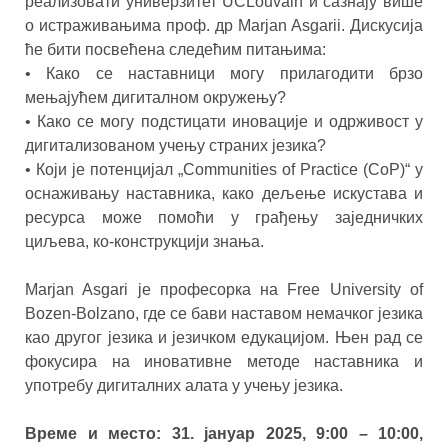
реализовати универзитет UCLouvain и сазнају више
о истраживањима проф. др Marjan Asgarii. Дискусија
ће бити посвећена следећим питањима:
• Како се наставници могу прилагодити брзо
мењајућем дигиталном окружењу?
• Како се могу подстицати иновације и одрживост у
дигитализованом учењу страних језика?
• Који је потенцијал „Communities of Practice (CoP)“ у
оснаживању наставника, како дељење искустава и
ресурса може помоћи у грађењу заједничких
циљева, ко-конструкцији знања.
Marjan Asgari је професорка на Free University of
Bozen-Bolzano, где се бави наставом немачког језика
као другог језика и језичком едукацијом. Њен рад се
фокусира на иновативне методе наставника и
употребу дигиталних алата у учењу језика.
Време и место: 31. јануар 2025, 9:00 – 10:00,