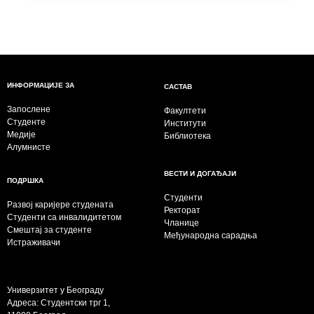
ИНФОРМАЦИЈЕ ЗА
САСТАВ
Запослене
Факултети
Студенте
Институти
Медије
Библиотека
Алумнисте
ВЕСТИ И ДОГАЂАЈИ
ПОДРШКА
Студенти
Развој каријере студената
Ректорат
Студенти са инвалидитетом
Чланице
Смештај за студенте
Међународна сарадња
Истраживачи
Универзитет у Београду
Адреса: Студентски трг 1,