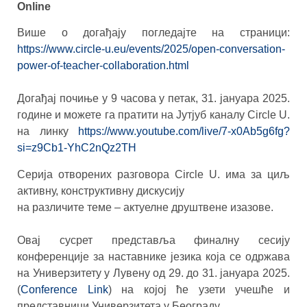
Online
Више о догађају погледајте на страници:
https://www.circle-u.eu/events/2025/open-conversation-
power-of-teacher-collaboration.html
Догађај почиње у 9 часова у петак, 31. јануара 2025.
године и можете га пратити на Јутјуб каналу Circle U.
на линку
https://www.youtube.com/live/7-x0Ab5g6fg?
si=z9Cb1-YhC2nQz2TH
Серија отворених разговора Circle U. има за циљ
активну, конструктивну дискусију
на различите теме – актуелне друштвене изазове.
Овај сусрет представља финалну сесију
конференције за наставнике језика која се одржава
на Универзитету у Лувену од 29. до 31. јануара 2025.
(
Conference Link
) на којој ће узети учешће и
представници Универзитета у Београду.