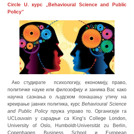
Circle U. курс „Behavioural Science and Public
Policy“
Ако студирате психологију, економију, право,
политичке науке или филозофију и занима Вас како
научна сазнања о људском понашању утичу на
креирање јавних политика, курс
Behavioural Science
and Public Policy
пружа управо то. Организује га
UCLouvain у сарадњи са King’s College London,
University of Oslo, Humboldt-Universität zu Berlin,
Copenhagen Business School и European