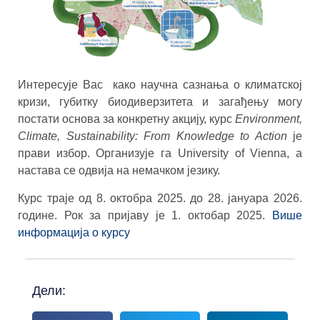
Интересује Вас како научна сазнања о климатској
кризи, губитку биодиверзитета и загађењу могу
постати основа за конкретну акцију, курс
Environment,
Climate, Sustainability: From Knowledge to Action
је
прави избор. Организује га University of Vienna, а
настава се одвија на немачком језику.
Курс траје од 8. октобра 2025. до 28. јануара 2026.
године. Рок за пријаву је 1. октобар 2025.
Више
информација о курсу
Дели: