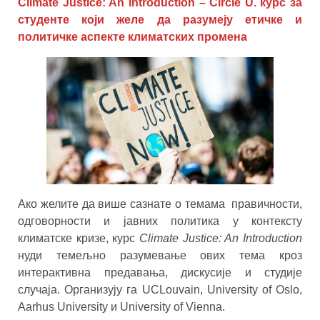
Climate Justice: An Introduction – Circle U. курс за
студенте који желе да разумеју етичке и
политичке аспекте климатских промена
Ако желите да више сазнате о темама правичности,
одговорности и јавних политика у контексту
климатске кризе, курс
Climate Justice: An Introduction
нуди темељно разумевање ових тема кроз
интерактивна предавања, дискусије и студије
случаја. Организују га UCLouvain, University of Oslo,
Aarhus University и University of Vienna.