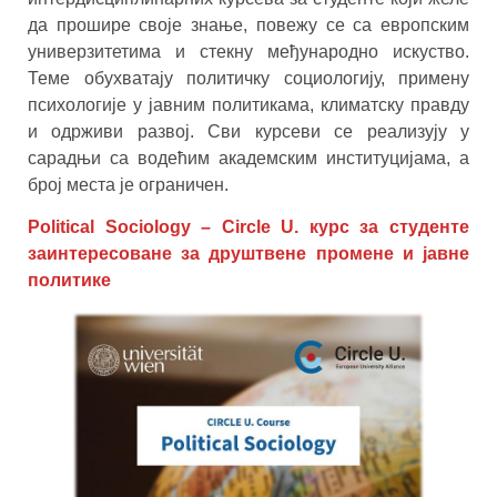
да прошире своје знање, повежу се са европским
универзитетима и стекну међународно искуство.
Теме обухватају политичку социологију, примену
психологије у јавним политикама, климатску правду
и одрживи развој. Сви курсеви се реализују у
сарадњи са водећим академским институцијама, а
број места је ограничен.
Political Sociology – Circle U. курс за студенте
заинтересоване за друштвене промене и јавне
политике