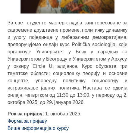
За све студенте мастер студија заинтересоване за
савремене друштвене промене, политичку динамику
и улогу појединца у либералним демократијама,
препоручујемо онлајн курс Politička sociologija, који
организује Универзитет у Бечу у сарадњи са
Универзитетом у Београду и Универзитетом у Архусу,
у оквиру Circle U. алијансе. Курс обухвата три
тематске области: социолошку теорију и основне
концепте, упоредну политичку социологију и
истраживање јавних политика. Настава се одвија
онлајн, четвртком од 11:30 до 13:00, у периоду од 2.
октобра 2025. до 29. јануара 2026.
Рок за пријаву:
1. октобар 2025.
Форма за пријаву
Више информација о курсу