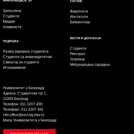
ИНФОРМАЦИЈЕ ЗА
САСТАВ
Запослене
Факултети
Студенте
Институти
Медије
Библиотека
Алумнисте
ВЕСТИ И ДОГАЂАЈИ
ПОДРШКА
Студенти
Развој каријере студената
Ректорат
Студенти са инвалидитетом
Чланице
Смештај за студенте
Међународна сарадња
Истраживачи
Универзитет у Београду
Адреса: Студентски трг 1,
11000 Београд
Телефон: 011 3207 400
Телефакс: 011 3207 481
info.office@rect.bg.edu.rs
Мапа Универзитета у Београду