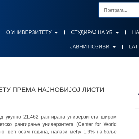
О УНИВЕРЗИТЕТУ
СТУДИРАЈ НА УБ
НА
ЈАВНИ ПОЗИВИ
LAT
ЕТУ ПРЕМА НАЈНОВИЈОЈ ЛИСТИ
од укупно 21.462 рангирана универзитета широм
етско рангирање универзитета (Center for World
ано, већ осам година, налази међу 1,9% најбоље