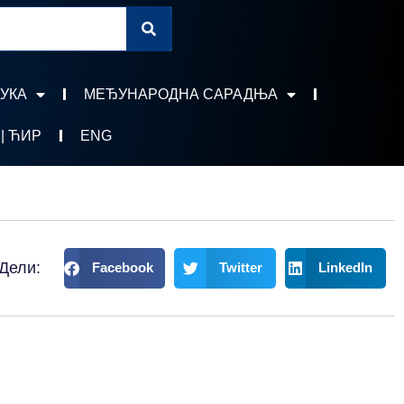
УКА
МЕЂУНАРОДНА САРАДЊА
 | ЋИР
ENG
Дели:
Facebook
Twitter
LinkedIn