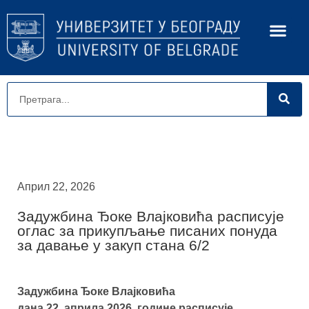
Април 22, 2026
Задужбина Ђоке Влајковића расписује
оглас за прикупљање писаних понуда
за давање у закуп стана 6/2
Задужбина Ђоке Влајковића
дана 22. априла 2026. године расписује