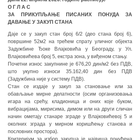
О Г Л А С
ЗА ПРИКУПЉАЊЕ ПИСАНИХ ПОНУДА ЗА
ДАВАЊЕ У ЗАКУП СТАНА
Даје се у закуп стан број 6/2 (део стана број 6),
површине 52м2 на трећем спрату уличног објекта
Задужбине Ђоке Влајковића у Београду, у Ул.
Влајковићева број 5, екстра зона, у виђеном стању.
Почетни износ закупнине је 676,20 дин/м2 без ПДВ,
што укупно износи 35.162,40 дин без ПДВ
(Задужбина није у систему ПДВ).
Стан се издаје у закуп за становање или за
обављање мирне делатности (осим организовања
игара на срећу, кладионица и оних које буком,
вибрацијама, мирисима, димом или на други сличан
начин ометају станаре зграде у Влајковићевој 5 и
околних зграда у мирном коришћењу станова и
пословних простора).
Критеријум за избор закупца је највиша понуђена