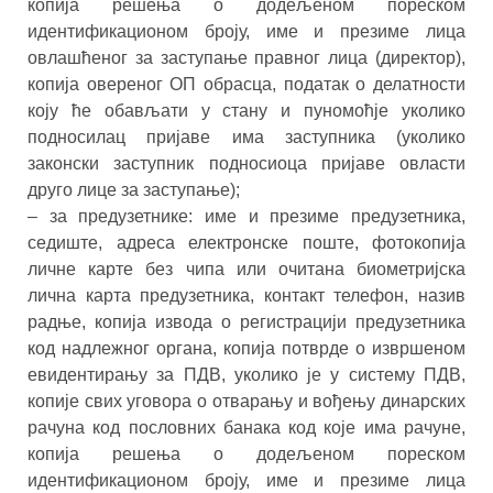
копија решења о додељеном пореском
идентификационом броју, име и презиме лица
овлашћеног за заступање правног лица (директор),
копија овереног ОП обрасца, податак о делатности
коју ће обављати у стану и пуномоћје уколико
подносилац пријаве има заступника (уколико
законски заступник подносиоца пријаве овласти
друго лице за заступање);
– за предузетнике: име и презиме предузетника,
седиште, адреса електронске поште, фотокопија
личне карте без чипа или очитана биометријска
лична карта предузетника, контакт телефон, назив
радње, копија извода о регистрацији предузетника
код надлежног органа, копија потврде о извршеном
евидентирању за ПДВ, уколико је у систему ПДВ,
копије свих уговора о отварању и вођењу динарских
рачуна код пословних банака код које има рачуне,
копија решења о додељеном пореском
идентификационом броју, име и презиме лица