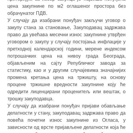
цена закупнине по м2 оглашеног простора без
обрачунатог ПДВ.
У случају да изабрани понуђач закључи уговор о
закупу стана за становање, Закуподавац задржава
право да увећава месечни износ закупнине утврђен
уговором о закупу у случају постојања инфлације у
претходној календарској години, мерене индексом
потрошачких цена на нивоу града Београда,
објављеним на сајту Републичког завода за
статистику, као и у другим случајевима значајнијих
промена кретања цена на тржишту, на основу
процене тржишне вредности закупнине коју ће
одредити лиценцирани проценитељ или вештак, о
трошку закуподавца.
У случају да изабрани понуђач пријави обављање
делатности у стану, закуподавац задржава право да
повећа почетни износ закупнине из Огласа, у
зависности од врсте пријављене делатности која ће