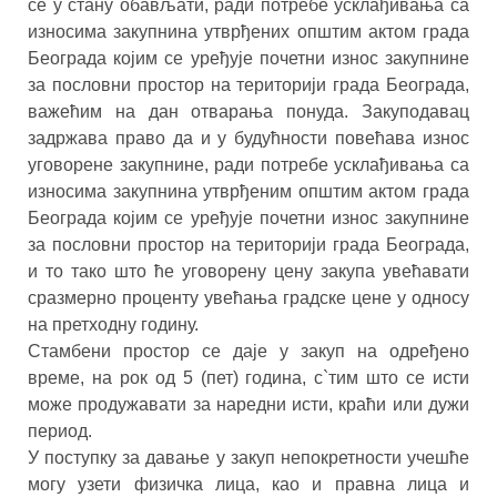
се у стану обављати, ради потребе усклађивања са
износима закупнина утврђених општим актом града
Београда којим се уређује почетни износ закупнине
за пословни простор на територији града Београда,
важећим на дан отварања понуда. Закуподавац
задржава право да и у будућности повећава износ
уговорене закупнине, ради потребе усклађивања са
износима закупнина утврђеним општим актом града
Београда којим се уређује почетни износ закупнине
за пословни простор на територији града Београда,
и то тако што ће уговорену цену закупа увећавати
сразмерно проценту увећања градске цене у односу
на претходну годину.
Стамбени простор се даје у закуп на одређено
време, на рок од 5 (пет) година, с`тим што се исти
може продужавати за наредни исти, краћи или дужи
период.
У поступку за давање у закуп непокретности учешће
могу узети физичка лица, као и правна лица и