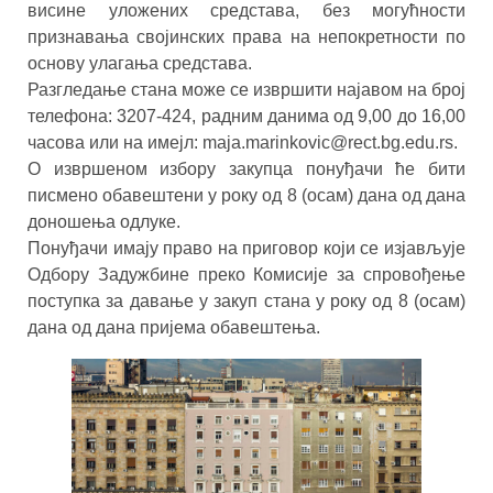
висине уложених средстава, без могућности
признавања својинских права на непокретности по
основу улагања средстава.
Разгледање стана може се извршити најавом на број
телефона: 3207-424, радним данима од 9,00 до 16,00
часова или на имејл: maja.marinkovic@rect.bg.edu.rs.
О извршеном избору закупца понуђачи ће бити
писмено обавештени у року од 8 (осам) дана од дана
доношења одлуке.
Понуђачи имају право на приговор који се изјављује
Одбору Задужбине преко Комисије за спровођење
поступка за давање у закуп стана у року од 8 (осам)
дана од дана пријема обавештења.