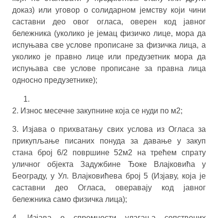
доказ) или уговор о солидарном јемству који чини
саставни део овог огласа, оверен код јавног
бележника (уколико је јемац физичко лице, мора да
испуњава све услове прописане за физичка лица, а
уколико је правно лице или предузетник мора да
испуњава све услове прописане за правна лица
односно предузетнике);
2. Износ месечне закупнине која се нуди по м2;
3. Изјава о прихватању свих услова из Огласа за
прикупљање писаних понуда за давање у закуп
стана број 6/2 површине 52м2 на трећем спрату
уличног објекта Задужбине Ђоке Влајковића у
Београду, у Ул. Влајковићева број 5 (Изјаву, која је
саставни део Огласа, оверавају код јавног
бележника само физичка лица);
4. Изјава о спремности улагања сопствених