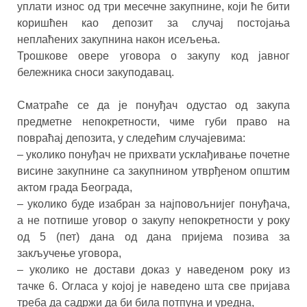
уплати износ од три месечне закупнине, који ће бити
коришћен као депозит за случај постојања
неплаћених закупнина након исељења.
Трошкове овере уговора о закупу код јавног
бележника сноси закуподавац.
Сматраће се да је понуђач одустао од закупа
предметне непокретности, чиме губи право на
повраћај депозита, у следећим случајевима:
– уколико понуђач не прихвати усклађивање почетне
висине закупнине са закупнином утврђеном општим
актом града Београда,
– уколико буде изабран за најповољнијег понуђача,
а не потпише уговор о закупу непокретности у року
од 5 (пет) дана од дана пријема позива за
закључење уговора,
– уколико не достави доказ у наведеном року из
тачке 6. Огласа у којој је наведено шта све пријавa
треба да садржи да би била потпуна и уредна,