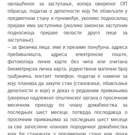
овлашћеног за заступање, копија овереног ОП
обрасца, податак о делатности коју ће обављати у
предметном стану и пуномоћје, уколико подносилац
пријаве има заступника (уколико законски заступник
подносиоца пријаве овласти друго лице за
заступање);
– за физичка лица: име и презиме понуђача, адреса
пребивалишта, адреса електронске поште,
фотокопија личне карте без чипа или очитана
биометријска лична карта, јединствени матични број
грађанина, контакт телефон, податак о намени за
коју планира да закупи стан (становање, обављање
делатности и које) и доказ о редовним примањима
(уверење надлежног општинског органа о просечном
месечном приходу по члану домаћинства за
последњих шест месеци, потврда послодавца о
просечним примањима за последњих шест месеци
за све запослене чланове породичног домаћинства
који ће становати у предметном стану или други