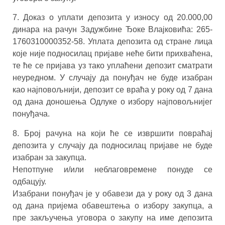
7. Доказ о уплати депозита у износу од 20.000,00
динара на рачун Задужбине Ђоке Влајковића: 265-
1760310000352-58. Уплата депозита од стране лица
које није подносилац пријаве неће бити прихваћена,
те ће се пријава уз тако уплаћени депозит сматрати
неуредном. У случају да понуђач не буде изабран
као најповољнији, депозит се враћа у року од 7 дана
од дана доношења Одлуке о избору најповољнијег
понуђача.
8. Број рачуна на који ће се извршити повраћај
депозита у случају да подносилац пријаве не буде
изабран за закупца.
Непотпуне и/или неблаговремене понуде се
одбацују.
Изабрани понуђач је у обавези да у року од 3 дана
од дана пријема обавештења о избору закупца, а
пре закључења уговора о закупу на име депозита