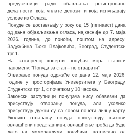
предузетници ради обављања регистроване
делатности, која уплате депозит и која испуњавају
услове из Огласа.
Понуде се достављају у року од 15 (петнаест) дана
од дана објављивања огласа, најкасније до 7. маја
2026. године, до поноћи, поштом на адресу:
Задужбина Ђоке Влајковића, Београд, Студентски
трг 1.
На затвореној коверти понуђач мора ставити
напомену: “Понуда за стан – не отварати”.
Отварање понуда одржаће се дана 12. маја 2026.
године у просторијама Универзитета у Београду,
Студентски трг 1, с почетком у 10 часова.
Законски заступници понуђача нису обавезни да
присуствују отварању понуда, али уколико
присуствују дужни су са собом понети личну карту.
Уколико отварању понуда присуствују њихови
овлашћени представници, овлашћење треба да буде
дато на меморандуму понуђача, потписано од