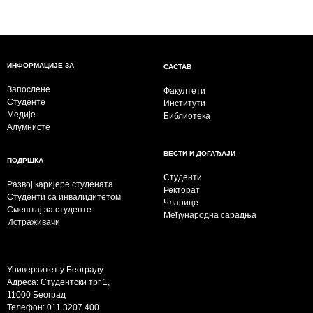
ИНФОРМАЦИЈЕ ЗА
САСТАВ
Запослене
Факултети
Студенте
Институти
Медије
Библиотека
Алумнисте
ВЕСТИ И ДОГАЂАЈИ
ПОДРШКА
Студенти
Развој каријере студената
Ректорат
Студенти са инвалидитетом
Чланице
Смештај за студенте
Међународна сарадња
Истраживачи
Универзитет у Београду
Адреса: Студентски трг 1,
11000 Београд
Телефон: 011 3207 400