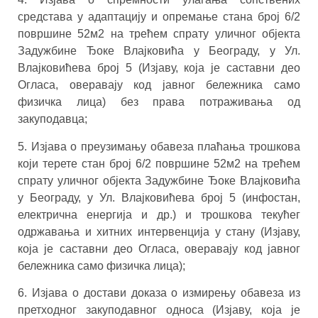
средстава у адаптацију и опремање стана број 6/2
површине 52м2 на трећем спрату уличног објекта
Задужбине Ђоке Влајковића у Београду, у Ул.
Влајковићева број 5 (Изјаву, која је саставни део
Огласа, оверавају код јавног бележника само
физичка лица) без права потраживања од
закуподавца;
5. Изјава о преузимању обавеза плаћања трошкова
који терете стан број 6/2 површине 52м2 на трећем
спрату уличног објекта Задужбине Ђоке Влајковића
у Београду, у Ул. Влајковићева број 5 (инфостан,
електрична енергија и др.) и трошкова текућег
одржавања и хитних интервенција у стану (Изјаву,
која је саставни део Огласа, оверавају код јавног
бележника само физичка лица);
6. Изјава о достави доказа о измирењу обавеза из
претходног закуподавног односа (Изјаву, која је