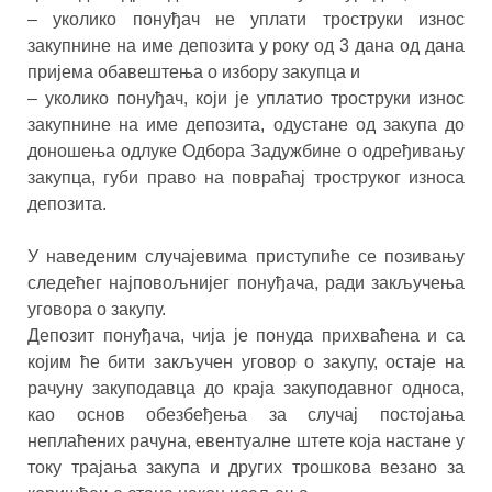
– уколико понуђач не уплати троструки износ
закупнине на име депозита у року од 3 дана од дана
пријема обавештења о избору закупца и
– уколико понуђач, који је уплатио троструки износ
закупнине на име депозита, одустане од закупа до
доношења одлуке Одбора Задужбине о одређивању
закупца, губи право на повраћај троструког износа
депозита.
У наведеним случајевима приступиће се позивању
следећег најповољнијег понуђача, ради закључења
уговора о закупу.
Депозит понуђача, чија је понуда прихваћена и са
којим ће бити закључен уговор о закупу, остаје на
рачуну закуподавца до краја закуподавног односа,
као основ обезбеђења за случај постојања
неплаћених рачуна, евентуалне штете која настане у
току трајања закупа и других трошкова везано за