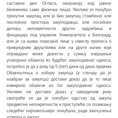
саставни део Огласа, оверавају код јавног
бележника само физичка лица): Уколико је понуђач
тренутни закупац или је био закупац стамбеног или
пословног простора закуподавца, или посебних
делова непокретности других задужбина и
фондација под управом Универзитета у Београду,
или је са њима повезано лице у смислу прописа о
привредним друштвима или на други начин који
оправдано може довести у сумњу извршење
уговорних обавеза из будућег закуподавног односа,
потребно је да у року од 5 (пет) дана од дана пријема
Обавештења о избору закупца (у случају да је
изабран за закупца) достави доказ да је то лице
измирило обавезе из тог закуподавног односа.
Уколико не достави доказ у наведеном року
сматраће се да је понуђач одустао од закупа
предметне непокретности и приступиће се позивању
следећег најповољнијег понуђача, ради закључења
уговора о закупу.