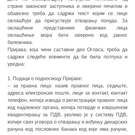
стране законског заступника и оверено печатом и
обавезно треба да садржи текст којим се лице
овлашћује да присуствује отварању понуда. За
овлашћене представнике физичких лица
овлашћење мора бити оверено код јавног
бележника.
Пријавa, која чини саставни део Огласа, треба да
садржи следеће елементе да би била потпуна и
уредна:
1. Подаци о подносиоцу Пријаве:
– за правна лица: назив правног лица, седиште,
адреса електронске поште, лице за контакт, контакт
телефон, копија извода о регистрацији правног лица
код надлежног органа, копија потврде о извршеном
евидентирању за ПДВ, уколико је у систему ПДВ,
копије свих уговора о отварању и вођењу динарских
рачуна код пословних банака код које има рачуне,