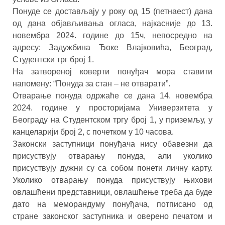
Понуде се достављају у року од 15 (петнаест) дана
од дана објављивања огласа, најкасније до 13.
новембра 2024. године до 15ч, непосредно на
адресу: Задужбина Ђоке Влајковића, Београд,
Студентски трг број 1.
На затвореној коверти понуђач мора ставити
напомену: “Понуда за стан – не отварати”.
Отварање понуда одржаће се дана 14. новембра
2024. године у просторијама Универзитета у
Београду на Студентском тргу број 1, у приземљу, у
канцеларији број 2, с почетком у 10 часова.
Законски заступници понуђача нису обавезни да
присуствују отварању понуда, али уколико
присуствују дужни су са собом понети личну карту.
Уколико отварању понуда присуствују њихови
овлашћени представници, овлашћење треба да буде
дато на меморандуму понуђача, потписано од
стране законског заступника и оверено печатом и