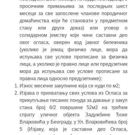
просечним примањима за последњих шест
месеци за све запослене чланове породичног
домаћинства који ће становати у предметном
стану или други доказ) или уговор о
солидарном јемству који чини саставни део
овог огласа, оверен код јавног бележника
(уколико је јемац физичко лице, мора да
испуњава све услове прописане за физичка
лица, а уколико је правно лице или предузетник
мора да испуњава све услове прописане за
правна лица односно предузетнике);
Износ месечне закупнине која се нуди по м2;
Изјава о прихватању свих услова из Огласа за
прикупљање писаних понуда за давање у закуп
стана број 6/2 површине 52м2 на трећем
спрату уличног објекта Задужбине Ђоке
Влајковића у Београду, у Ул. Влајковићева број
5 (Изјаву, која је саставни део Огласа,