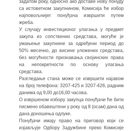
задатом року, односно ако доставе нову понуду
са истоветном закупнином, Комисија ће избор
најповољнијег понуђача извршити путем
жреба.
У случају инвестиционог улагања у предмет
закупа из сопствених средстава, могуће је
умањење закупнине за одређени период до
50% месечно, до висине уложених средстава,
без могућности признавања својинских права
на непокретности по основу улагања
средстава.
Разгледање стана може се извршити најавом
на број телефона: 3207-425 и 3207-426, радним
данима од 9,00 до16,00 часова.
О извршеном избору закупца понуђачи ће бити
писмено обавештени у року од 8 (осам) дана од
дана доношења одлуке.
Понуђачи имају право на приговор који се
изјављује Одбору Задужбине преко Комисије