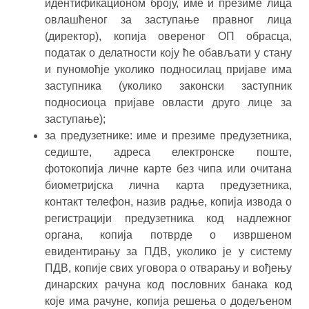
идентификационом броју, име и презиме лица
овлашћеног за заступање правног лица
(директор), копија овереног ОП обрасца,
податак о делатности коју ће обављати у стану
и пуномоћје уколико подносилац пријаве има
заступника (уколико законски заступник
подносиоца пријаве овласти друго лице за
заступање);
за предузетнике: име и презиме предузетника,
седиште, адреса електронске поште,
фотокопија личне карте без чипа или очитана
биометријска лична карта предузетника,
контакт телефон, назив радње, копија извода о
регистрацији предузетника код надлежног
органа, копија потврде о извршеном
евидентирању за ПДВ, уколико је у систему
ПДВ, копије свих уговора о отварању и вођењу
динарских рачуна код пословних банака код
које има рачуне, копија решења о додељеном