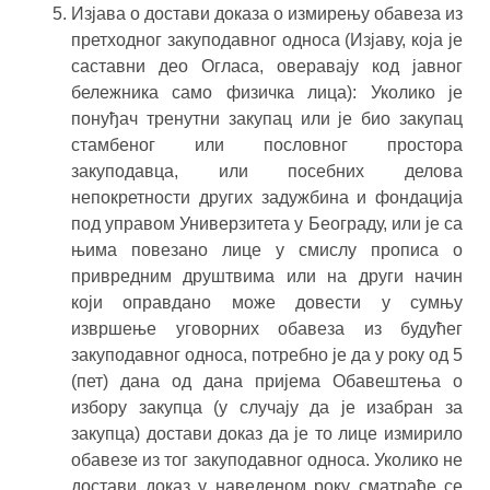
Изјава о достави доказа о измирењу обавеза из
претходног закуподавног односа (Изјаву, која је
саставни део Огласа, оверавају код јавног
бележника само физичка лица): Уколико је
понуђач тренутни закупац или је био закупац
стамбеног или пословног простора
закуподавца, или посебних делова
непокретности других задужбина и фондација
под управом Универзитета у Београду, или је са
њима повезано лице у смислу прописа о
привредним друштвима или на други начин
који оправдано може довести у сумњу
извршење уговорних обавеза из будућег
закуподавног односа, потребно је да у року од 5
(пет) дана од дана пријема Обавештења о
избору закупца (у случају да је изабран за
закупца) достави доказ да је то лице измирило
обавезе из тог закуподавног односа. Уколико не
достави доказ у наведеном року сматраће се