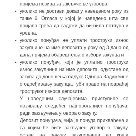
пријема позива за закључење уговора,
уколико не достави доказ у наведеном року из
тачке 6. Огласа у којој је наведено шта све
пријавa треба да садржи да би била потпуна и
уредна,
уколико понуђач не уплати троструки износ
закупнине на име депозита у року од 3 дана од
дана пријема обавештења о избору закупца и
уколико понуђач, који је уплатио троструки
износ закупнине на име депозита, одустане од
закупа до доношења одлуке Одбора Задужбине
о одређивању закупца, губи право на повраћај
троструког износа депозита.
У наведеним случајевима приступиће се
позивању следећег најповољнијег понуђача,
ради закључења уговора о закупу.
Депозит понуђача, чија је понуда прихваћена и
са којим ће бити закључен уговор о закупу,
остаје на рачуну закуподавца до краја