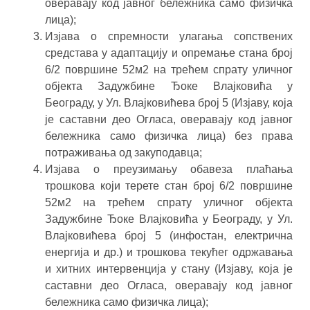
оверавају код јавног бележника само физичка
лица);
Изјава о спремности улагања сопствених
средстава у адаптацију и опремање стана број
6/2 површине 52м2 на трећем спрату уличног
објекта Задужбине Ђоке Влајковића у
Београду, у Ул. Влајковићева број 5 (Изјаву, која
је саставни део Огласа, оверавају код јавног
бележника само физичка лица) без права
потраживања од закуподавца;
Изјава о преузимању обавеза плаћања
трошкова који терете стан број 6/2 површине
52м2 на трећем спрату уличног објекта
Задужбине Ђоке Влајковића у Београду, у Ул.
Влајковићева број 5 (инфостан, електрична
енергија и др.) и трошкова текућег одржавања
и хитних интервенција у стану (Изјаву, која је
саставни део Огласа, оверавају код јавног
бележника само физичка лица);