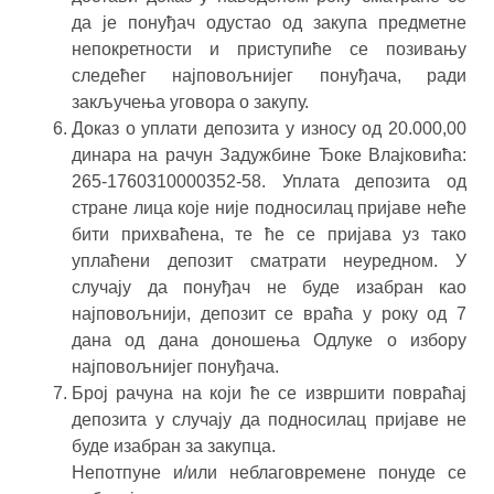
да је понуђач одустао од закупа предметне
непокретности и приступиће се позивању
следећег најповољнијег понуђача, ради
закључења уговора о закупу.
Доказ о уплати депозита у износу од 20.000,00
динара на рачун Задужбине Ђоке Влајковића:
265-1760310000352-58. Уплата депозита од
стране лица које није подносилац пријаве неће
бити прихваћена, те ће се пријава уз тако
уплаћени депозит сматрати неуредном. У
случају да понуђач не буде изабран као
најповољнији, депозит се враћа у року од 7
дана од дана доношења Одлуке о избору
најповољнијег понуђача.
Број рачуна на који ће се извршити повраћај
депозита у случају да подносилац пријаве не
буде изабран за закупца.
Непотпуне и/или неблаговремене понуде се