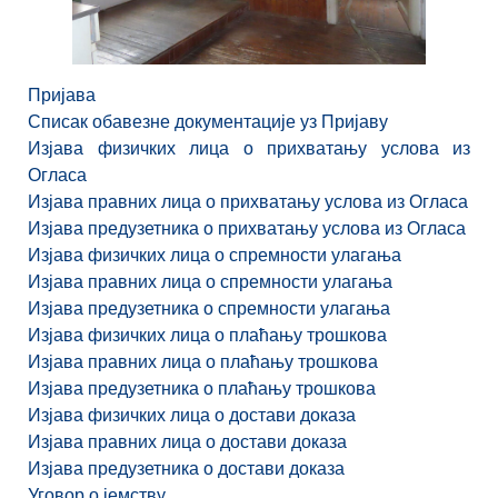
Пријава
Списак обавезне документације уз Пријаву
Изјава физичких лица о прихватању услова из
Огласа
Изјава правних лица о прихватању услова из Огласа
Изјава предузетника о прихватању услова из Огласа
Изјава физичких лица о спремности улагања
Изјава правних лица о спремности улагања
Изјава предузетника о спремности улагања
Изјава физичких лица о плаћању трошкова
Изјава правних лица о плаћању трошкова
Изјава предузетника о плаћању трошкова
Изјава физичких лица о достави доказа
Изјава правних лица о достави доказа
Изјава предузетника о достави доказа
Уговор о јемству