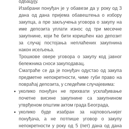
одбацују.
Изабрани понуђач је у обавези да у року од 3
дана од дана пријема обавештења о избору
закупца, а пре закључења уговора о закупу на
име депозита уплати износ од три месечне
закупнине, који ће бити коришћен као депозит
за случај постојања неплаћених закупнина
након исељења.
Трошкове овере уговора о закупу код јавног
бележника сноси закуподавац.
Сматраће се да је понуђач одустао од закупа
предметне непокретности, чиме губи право на
повраћај депозита, у следећим случајевима:
уколико понуђач не прихвати усклађивање
почетне висине закупнине са закупнином
утврђеном општим актом града Београда,
уколико буде изабран за најповољнијег
понуђача, а не потпише уговор о закупу
непокретности у року од 5 (пет) дана од дана