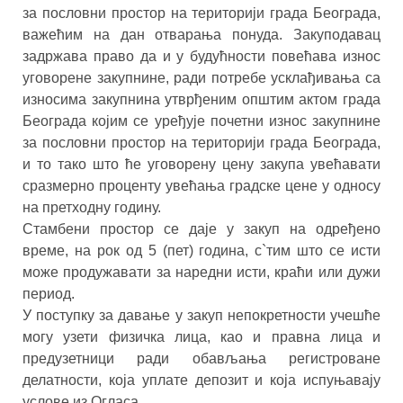
за пословни простор на територији града Београда,
важећим на дан отварања понуда. Закуподавац
задржава право да и у будућности повећава износ
уговорене закупнине, ради потребе усклађивања са
износима закупнина утврђеним општим актом града
Београда којим се уређује почетни износ закупнине
за пословни простор на територији града Београда,
и то тако што ће уговорену цену закупа увећавати
сразмерно проценту увећања градске цене у односу
на претходну годину.
Стамбени простор се даје у закуп на одређено
време, на рок од 5 (пет) година, с`тим што се исти
може продужавати за наредни исти, краћи или дужи
период.
У поступку за давање у закуп непокретности учешће
могу узети физичка лица, као и правна лица и
предузетници ради обављања регистроване
делатности, која уплате депозит и која испуњавају
услове из Огласа.