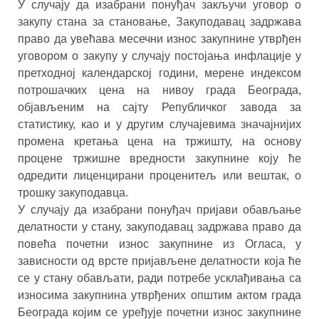
У случају да изабрани понуђач закључи уговор о
закупу стана за становање, Закуподавац задржава
право да увећава месечни износ закупнине утврђен
уговором о закупу у случају постојања инфлације у
претходној календарској години, мерене индексом
потрошачких цена на нивоу града Београда,
објављеним на сајту Републичког завода за
статистику, као и у другим случајевима значајнијих
промена кретања цена на тржишту, на основу
процене тржишне вредности закупнине коју ће
одредити лиценцирани проценитељ или вештак, о
трошку закуподавца.
У случају да изабрани понуђач пријави обављање
делатности у стану, закуподавац задржава право да
повећа почетни износ закупнине из Огласа, у
зависности од врсте пријављене делатности која ће
се у стану обављати, ради потребе усклађивања са
износима закупнина утврђених општим актом града
Београда којим се уређује почетни износ закупнине