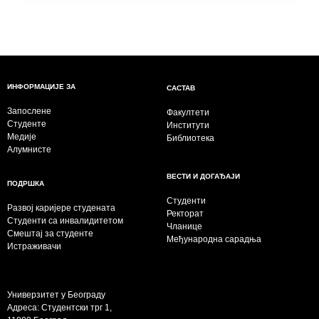
ИНФОРМАЦИЈЕ ЗА
САСТАВ
Запослене
Факултети
Студенте
Институти
Медије
Библиотека
Алумнисте
ВЕСТИ И ДОГАЂАЈИ
ПОДРШКА
Студенти
Развој каријере студената
Ректорат
Студенти са инвалидитетом
Чланице
Смештај за студенте
Међународна сарадња
Истраживачи
Универзитет у Београду
Адреса: Студентски трг 1,