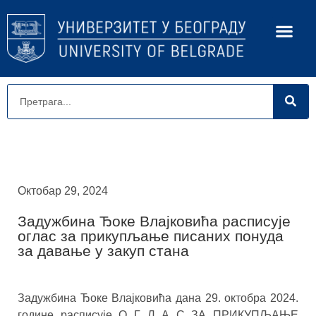
Октобар 29, 2024
Задужбина Ђоке Влајковића расписује
оглас за прикупљање писаних понуда
за давање у закуп стана
Задужбина Ђоке Влајковића дана 29. октобра 2024.
године расписује О Г Л А С ЗА ПРИКУПЉАЊЕ