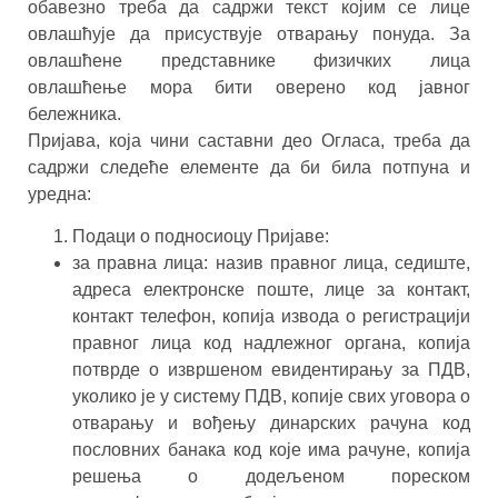
обавезно треба да садржи текст којим се лице
овлашћује да присуствује отварању понуда. За
овлашћене представнике физичких лица
овлашћење мора бити оверено код јавног
бележника.
Пријавa, која чини саставни део Огласа, треба да
садржи следеће елементе да би била потпуна и
уредна:
Подаци о подносиоцу Пријаве:
за правна лица: назив правног лица, седиште,
адреса електронске поште, лице за контакт,
контакт телефон, копија извода о регистрацији
правног лица код надлежног органа, копија
потврде о извршеном евидентирању за ПДВ,
уколико је у систему ПДВ, копије свих уговора о
отварању и вођењу динарских рачуна код
пословних банака код које има рачуне, копија
решења о додељеном пореском