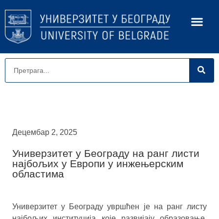
Децембар 2, 2025
Универзитет у Београду на ранг листи
најбољих у Европи у инжењерским
областима
Универзитет у Београду увршћен је на ранг листу
најбољих институција које развијају образовање,