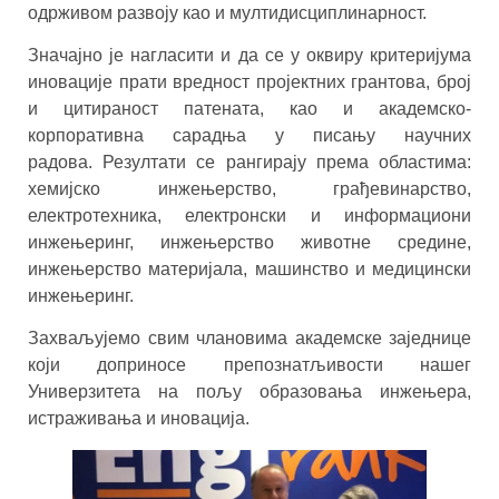
одрживом развоју као и мултидисциплинарност.
Значајно је нагласити и да се у оквиру критеријума
иновације прати вредност пројектних грантова, број
и цитираност патената, као и академско-
корпоративна сарадња у писању научних
радова. Резултати се рангирају према областима:
хемијско инжењерство, грађевинарство,
електротехника, електронски и информациони
инжењеринг, инжењерство животне средине,
инжењерство материјала, машинство и медицински
инжењеринг.
Захваљујемо свим члановима академске заједнице
који доприносе препознатљивости нашег
Универзитета на пољу образовања инжењера,
истраживања и иновација.