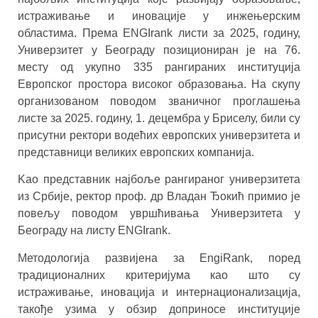
истраживање и иновације у инжењерским
областима. Према ENGIrank листи за 2025, годину,
Универзитет у Београду позициониран је на 76.
месту од укупно 335 рангираних институција
Европског простора високог образовања. На скупу
организованом поводом званичног проглашења
листе за 2025. годину, 1. децембра у Бриселу, били су
присутни ректори водећих европских универзитета и
представници великих европских компанија.
Kао представник најбоље рангираног универзитета
из Србије, ректор проф. др Владан Ђокић примио је
повељу поводом увршћивања Универзитета у
Београду на листу ENGIrank.
Методологија развијена за EngiRank, поред
традиционалних критеријума као што су
истраживање, иновација и интернационализација,
такође узима у обзир доприносе институције