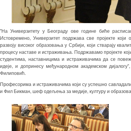
”На Универзитету у Београду ове године биће расписан
Истовремено, Универзитет подржава све пројекте који о
развоју високог образовања у Србији, који стварају квали
процесу наставе и истраживања. Подржавамо пројекте који 
студентима, наставницима и истраживачима да се повеж
идеје, и допринесу међународном академском дијалогу”,
Филиповић.
Професорима и истраживачима који су успешно савладали п
и Фил Бикман, шеф одељења за медије, културу и образов