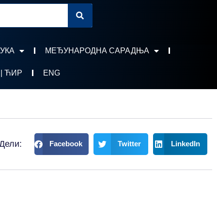
УКА
МЕЂУНАРОДНА САРАДЊА
 | ЋИР
ENG
Дели:
Facebook
Twitter
LinkedIn