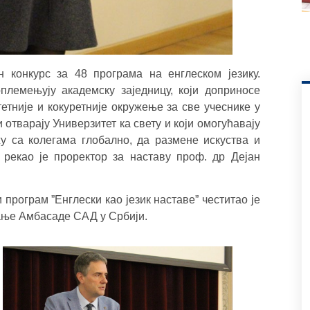
 конкурс за 48 програма на енглеском језику.
племењују академску заједницу, који доприносе
тетније и кокуретније окружење за све учеснике у
отварају Универзитет ка свету и који омогућавају
у са колегама глобално, да размене искуства и
 рекао је проректор за наставу проф. др Дејан
рограм ”Енглески као језик наставе” честитао је
ање Амбасаде САД у Србији.