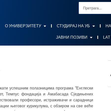
О УНИВЕРЗИТЕТУ
СТУДИРАЈ НА УБ
НА
ЈАВНИ ПОЗИВИ
LAT
у
икати успешним полазницима програма ”Енглески
зитет, Темпус фондација и Амабасада Сједињених
чествовали професори, истраживачи и сарадници
ации његовог курикулума, с обзиром на све веће