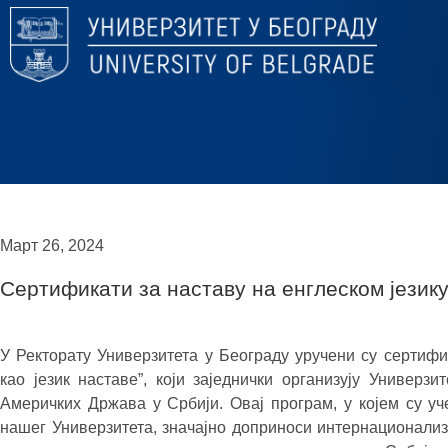
Март 26, 2024
Сертификати за наставу на енглеском језик
У Ректорату Универзитета у Београду уручени су сертиф
као језик наставе”, који заједнички организују Универ
Америчких Држава у Србији. Овај програм, у којем су у
нашег Универзитета, значајно доприноси интернационализ