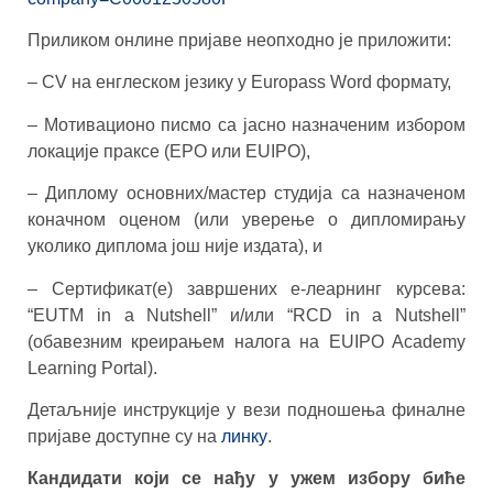
Приликом онлине пријаве неопходно је приложити:
– CV на енглеском језику у Europass Word формату,
– Мотивационо писмо са јасно назначеним избором
локације праксе (EPO или EUIPO),
– Диплому основних/мастер студија са назначеном
коначном оценом (или уверење о дипломирању
уколико диплома још није издата), и
– Сертификат(е) завршених е-леарнинг курсева:
“EUTM in a Nutshell” и/или “RCD in a Nutshell”
(обавезним креирањем налога на EUIPO Academy
Learning Portal).
Детаљније инструкције у вези подношења финалне
пријаве доступне су на
линку
.
Кандидати који се нађу у ужем избору биће