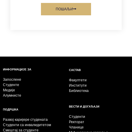
ПОШАЉИ
ИНФОРМАЦИЈЕ ЗА
САСТАВ
Запослене
Факултети
Студенте
Институти
Медије
Библиотека
Алумнисте
ВЕСТИ И ДОГАЂАЈИ
ПОДРШКА
Студенти
Развој каријере студената
Ректорат
Студенти са инвалидитетом
Чланице
Смештај за студенте