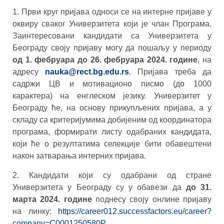
1. Први круг пријава односи се на интерне пријаве у
оквиру сваког Универзитета који је члан Програма.
Заинтересовани кандидати са Универзитета у
Београду своју пријаву могу да пошаљу у периоду
од 1. фебруара до 26. фебруара 2024. године
, на
адресу
nauka@rect.bg.edu.rs
. Пријава треба да
садржи ЦВ и мотивационо писмо (до 1000
карактера) на енглеском језику. Универзитет у
Београду ће, на основу прикупљених пријава, а у
складу са критеријумима добијеним од координатора
програма, формирати листу одабраних кандидата,
који ће о резултатима селекције бити обавештени
након затварања интерних пријава.
2. Кандидати који су одабрани од стране
Универзитета у Београду су у обавези да
до 31.
марта 2024. године
поднесу своју онлине пријаву
на линку:
https://career012.successfactors.eu/career?
company=C0001250580P