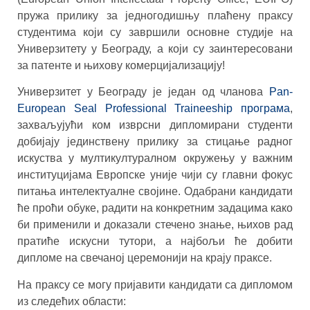
пружа прилику за једногодишњу плаћену праксу
студентима који су завршили основне студије на
Универзитету у Београду, а који су заинтересовани
за патенте и њихову комерцијализацију!
Универзитет у Београду је један од чланова
Pan-
European Seal Professional Traineeship програма
,
захваљујући ком изврсни дипломирани студенти
добијају јединствену прилику за стицање радног
искуства у мултикултуралном окружењу у важним
институцијама Европске уније чији су главни фокус
питања интелектуалне својине. Одабрани кандидати
ће проћи обуке, радити на конкретним задацима како
би применили и доказали стечено знање, њихов рад
пратиће искусни тутори, а најбољи ће добити
дипломе на свечаној церемонији на крају праксе.
На праксу се могу пријавити кандидати са дипломом
из следећих области: