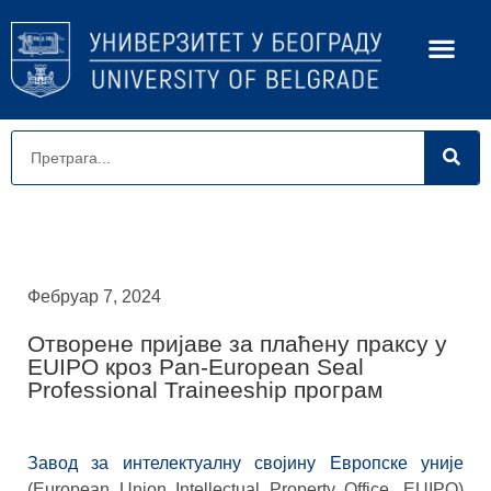
Фебруар 7, 2024
Отворене пријаве за плаћену праксу у
EUIPO кроз Pan-European Seal
Professional Traineeship програм
Завод за интелектуалну својину Европске уније
(European Union Intellectual Property Office, EUIPO)