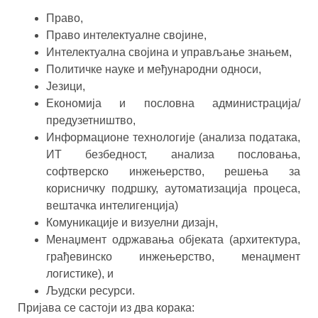
Право,
Право интелектуалне својине,
Интелектуална својина и управљање знањем,
Политичке науке и међународни односи,
Језици,
Економија и пословна администрација/
предузетништво,
Информационе технологије (анализа података,
ИТ безбедност, анализа пословања,
софтверско инжењерство, решења за
корисничку подршку, аутоматизација процеса,
вештачка интелигенција)
Комуникације и визуелни дизајн,
Менаџмент одржавања објеката (архитектура,
грађевинско инжењерство, менаџмент
логистике), и
Људски ресурси.
Пријава се састоји из два корака: