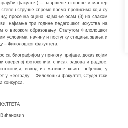
рајући факултет) – завршене основне и мастер
степен стручне спреме према прописима који су
њу, просечна оцена најмање осам (8) на сваком
ови, најмање три године педагошког искуства на
oм о високом образовању, Статутoм Филолошког
им условима, начину и поступку стицања звања и
ду – Филолошког факултета.
с са биографијом у прилогу пријаве, доказ којим
ли овереној фотокопији, списак радова и радове,
токопији, извод из матичне књиге рођених, у
тет у Београду – Филолошки факултет, Студентски
а конкурса.
КУЛТЕТА
ић Вићановић