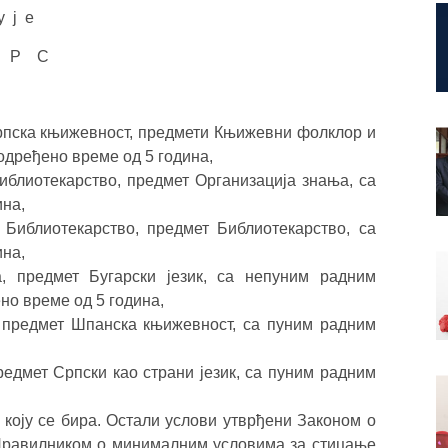
у ј е
 Р С
Српска књижевност, предмети Књижевни фолклор и
одређено време од 5 година,
иблиотекарство, предмет Организација знања, са
ина,
 Библиотекарство, предмет Библиотекарство, са
ина,
а, предмет Бугарски језик, са непуним радним
но време од 5 година,
, предмет Шпанска књижевност, са пуним радним
редмет Српски као страни језик, са пуним радним
 коју се бира. Остали услови утврђени Законом о
 Правилником о минималним условима за стицање