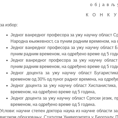
о б ј а в љ 
К О Н К У
за избор:
Једног ванредног професора за ужу научну област 
Народна књижевност, са пуним радним временом, на 
Једног ванредног професора за ужу научну област Б
пуним радним временом, на одређено време од 5 год
Једног ванредног професора за ужу научну област
пуним радним временом, на одређено време од 5 год
Једног доцента за ужу научну област Бугаристик
временом од 30% од пуног радног времена, на одређе
Једног доцента за ужу научну област Хиспанистика
временом, на одређено време од 5 година,
Једног доцента за ужу научну област Српски језик, п
временом, на одређено време од 5 година.
Услови: научни степен доктора наука из научне области за
високом образовању, Статутом Универзитета у Београду,