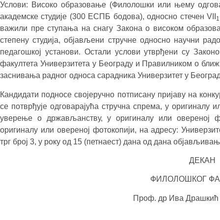
Услови: Високо образовање (Филолошки или њему одгова
академске студије (300 ЕСПБ бодова), односно стечен VII
1
важили пре ступања на снагу Закона о високом образова
степену студија, објављени стручне односно научни рад
педагошкој установи. Остали услови утврђени су Закон
факултета Универзитета у Београду и Правилником о ближ
заснивања радног односа сарадника Универзитет у Београ
Кандидати подносе својеручно потписану пријаву на конкур
се потврђује одговарајућа стручна спрема, у оригиналу и
уверење о држављанству, у оригиналу или овереној фо
оригиналу или овереној фотокопији, на адресу: Универзи
трг број 3, у року од 15 (петнаест) дана од дана објављивањ
ДЕКАН
ФИЛОЛОШКОГ ФА
Проф. др Ива Драшк