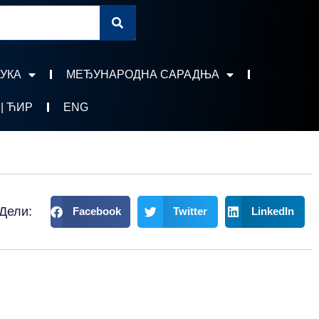
УКА
МЕЂУНАРОДНА САРАДЊА
 | ЋИР
ENG
Дели:
Facebook
Twitter
LinkedIn