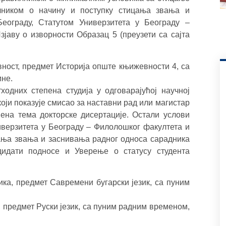
лником о начину и поступку стицања звања и
еограду, Статутом Универзитета у Београду –
јаву о изворности Образац 5 (преузети са сајта
вност, предмет Историја опште књижевности 4, са
ине.
тходних степена студија у одговарајућој научној
оји показује смисао за наставни рад или магистар
ћена тема докторске дисертације. Остали услови
иверзитета у Београду – Филолошког факултета и
ања звања и заснивања радног односа сарадника
дидати подносе и Уверење о статусу студента
ика, предмет Савремени бугарски језик, са пуним
, предмет Руски језик, са пуним радним временом,