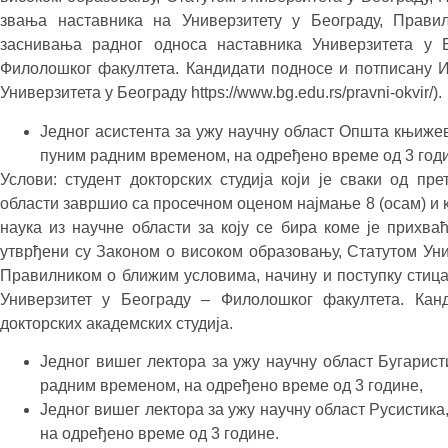
звања наставника на Универзитету у Београду, Прави
заснивања радног односа наставника Универзитета у Б
Филолошког факултета. Кандидати подносе и потписану Из
Универзитета у Београду https://www.bg.edu.rs/pravni-okvir/).
Једног асистента за ужу научну област Општа књиже
пуним радним временом, на одређено време од 3 год
Услови: студент докторских студија који је сваки од пре
области завршио са просечном оценом најмање 8 (осам) и к
наука из научне области за коју се бира коме је прихва
утврђени су Законом о високом образовању, Статутом Ун
Правилником о ближим условима, начину и поступку стиц
Универзитет у Београду – Филолошког факултета. Кан
докторских академских студија.
Једног вишег лектора за ужу научну област Бугарист
радним временом, на одређено време од 3 године,
Једног вишег лектора за ужу научну област Русистика
на одређено време од 3 године.