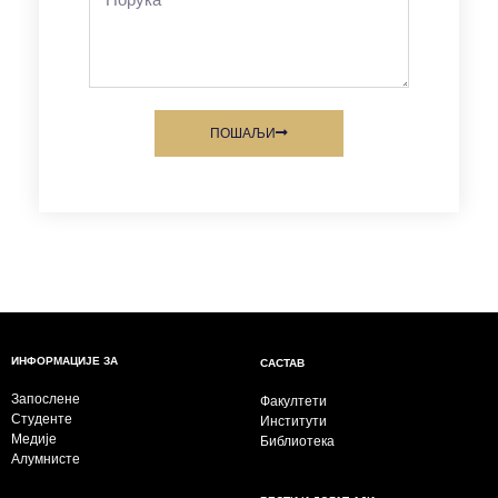
ПОШАЉИ
ИНФОРМАЦИЈЕ ЗА
САСТАВ
Запослене
Факултети
Студенте
Институти
Медије
Библиотека
Алумнисте