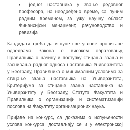
једног наставника у звање редовног
професора, на неодређено време, са пуним
радним временом, за ужу научну област
Финансијски менаџмент, рачуноводство и
ревизија
Кандидати треба да испуне све услове прописане
одредбама Закона о високом образовању,
Правилника о начину и поступку стицања звања и
заснивања радног односа наставника Универзитета
у Београду, Правилникa о минималним условима за
стицање звања наставника на Универзитета,
Критеријума за стицање звања наставника на
Универзитету у Београду, Статутa Факултета и
Правилникa о организацији и систематизацији
послова на Факултету организационих наука.
Пријаве на конкурс, са доказима о испуњености
услова конкурса, достављају се и у електронској