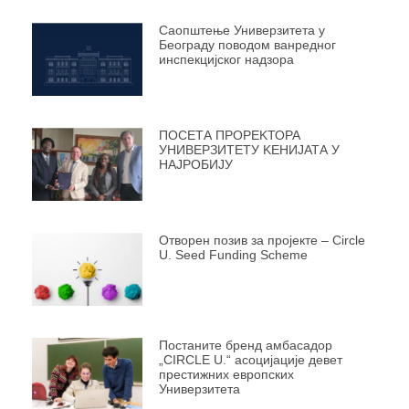
Саопштење Универзитета у
Београду поводом ванредног
инспекцијског надзора
ПОСЕТА ПРОРЕKТОРА
УНИВЕРЗИТЕТУ KЕНИЈАТА У
НАЈРОБИЈУ
Отворен позив за пројекте – Circle
U. Seed Funding Scheme
Постаните бренд амбасадор
„CIRCLE U.“ асоцијације девет
престижних европских
Универзитета