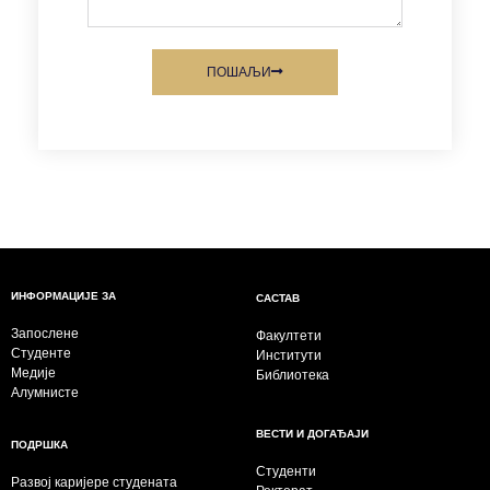
ПОШАЉИ
ИНФОРМАЦИЈЕ ЗА
САСТАВ
Запослене
Факултети
Студенте
Институти
Медије
Библиотека
Алумнисте
ВЕСТИ И ДОГАЂАЈИ
ПОДРШКА
Студенти
Развој каријере студената