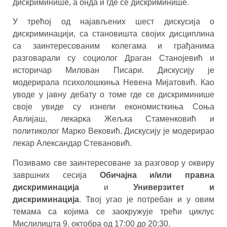
дискриминише, а онда и где се дискриминише.
У трећој од најављених шест дискусија о
дискриминацији, са становишта својих дисциплина
са заинтересованим колегама и грађанима
разговарали су социолог Драган Станојевић и
историчар Милован Писари. Дискусију је
модерирала психолошкиња Невена Мијатовић. Као
уводе у јавну дебату о томе где се дискриминише
своје увиде су изнели економисткиња Соња
Авлијаш, лекарка Жељка Стаменковић и
политиколог Марко Вековић. Дискусију је модерирао
лекар Александар Стевановић.
Позивамо све заинтересоване за разговор у оквиру
завршних сесија
Обичајна и/или правна
дискриминација
и
Универзитет и
дискриминација
. Твој угао је потребан и у овим
темама са којима се заокружује трећи циклус
Мислилишта 9. октобра од 17:00 до 20:30.