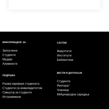
ИНФОРМАЦИЈЕ ЗА
САСТАВ
Запослене
Факултети
Студенте
Институти
Медије
Библиотека
Алумнисте
ВЕСТИ И ДОГАЂАЈИ
ПОДРШКА
Студенти
Развој каријере студената
Ректорат
Студенти са инвалидитетом
Чланице
Смештај за студенте
Међународна сарадња
Истраживачи