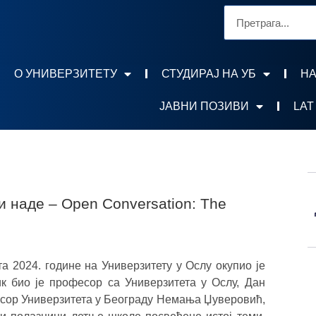
О УНИВЕРЗИТЕТУ
СТУДИРАЈ НА УБ
НА
ЈАВНИ ПОЗИВИ
LAT
 наде – Open Conversation: The
ста 2024. године на Универзитету у Ослу окупио је
ик био је професор са Универзитета у Ослу, Дан
есор Универзитета у Београду Немања Џуверовић,