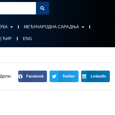
УКА
МЕЂУНАРОДНА САРАДЊА
 | ЋИР
ENG
Дели:
Facebook
Twitter
LinkedIn