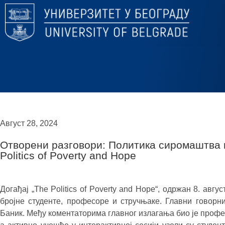
Август 28, 2024
Отворени разговори: Политика сиромаштва и
Politics of Poverty and Hope
Догађај „The Politics of Poverty and Hope“, одржан 8. авгу
бројне студенте, професоре и стручњаке. Главни говорн
Баник. Међу коментаторима главног излагања био је проф