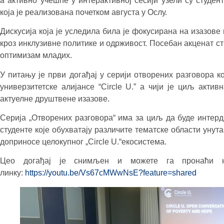
а активно учешће у интерактивној сесији узели су студе
која је реализована почетком августа у Ослу.
Дискусија која је уследила била је фокусирана на изазо
кроз инклузивне политике и одрживост. Посебан акценат с
оптимизам младих.
У питању је први догађај у серији отворених разговора 
универзитетске алијансе “Circle U.” а чији је циљ актив
актуелне друштвене изазове.
Серија „Отворених разговора“ има за циљ да буде интерд
студенте које обухватају различите тематске области унут
доприносе целокупног „Circle U.“екосистема.
Цео догађај је снимљен и можете га пронаћи на
линку:
https://youtu.be/Vs67cMWwNsE?feature=shared