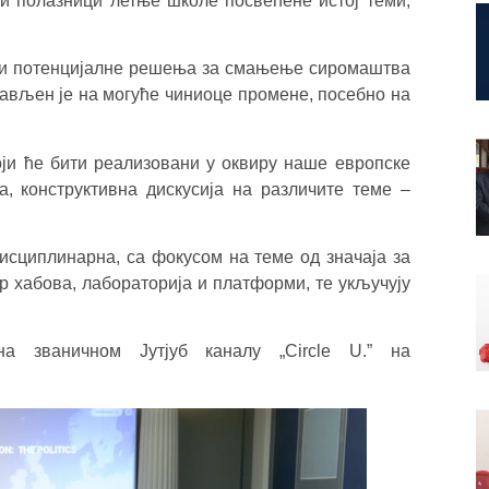
нти полазници летње школе посвећене истој теми,
ве и потенцијалне решења за смањење сиромаштва
тављен је на могуће чиниоце промене, посебно на
који ће бити реализовани у оквиру наше европске
на, конструктивна дискусија на различите теме –
исциплинарна, са фокусом на теме од значаја за
ар хабова, лабораторија и платформи, те укључују
 званичном Јутјуб каналу „Circle U.” на