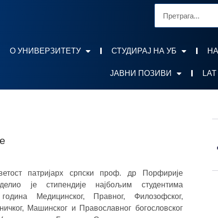
О УНИВЕРЗИТЕТУ
СТУДИРАЈ НА УБ
НА
ЈАВНИ ПОЗИВИ
LAT
је
етост патријарх српски проф. др Порфирије
делио је стипендије најбољим студентима
година Медицинског, Правног, Филозофског,
ничког, Машинског и Православног богословског