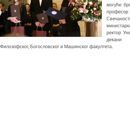
могуће бро
професор 
Свечано
министарк
ректор Ун
декани М
Филозофског, Богословског и Машинског факултета.