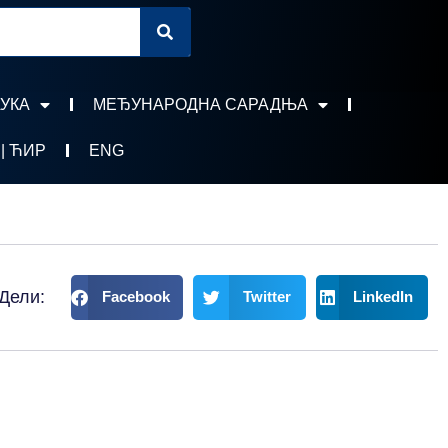
УКА
МЕЂУНАРОДНА САРАДЊА
 | ЋИР
ENG
Дели:
Facebook
Twitter
LinkedIn