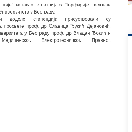
јније”, истакао је патријарх Порфирије, редовни
Универзитета у Београду.
сти доделе стипендија присуствовали су
а просвете проф. др Славица Ђукић Дејановић,
иверзитета у Београду проф. др Владан Ђокић и
едицинског, Електротехничког, Правног,