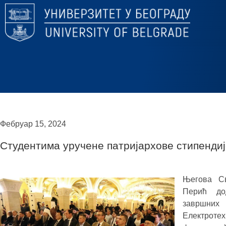
Фебруар 15, 2024
Студентима уручене патријархове стипенди
Његова Св
Перић до
завршних 
Електротех