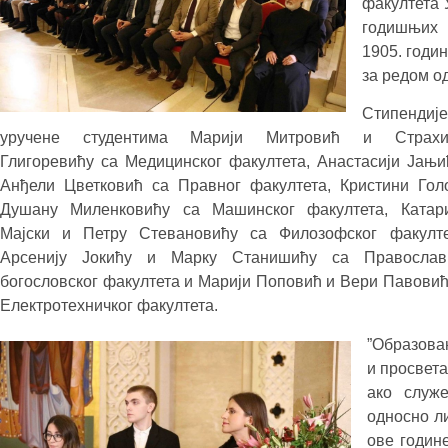
факултета 
годишњих 
1905. годи
за редом о
Стипендије
уручене студентима Марији Митровић и Страх
Глигоревићу са Медицинског факултета, Анастасији Јањи
Анђели Цветковић са Правног факултета, Кристини Гол
Душану Миленковићу са Машинског факултета, Катар
Мајски и Петру Стевановићу са Филозофског факулте
Арсенију Јокићу и Марку Станишићу са Православ
богословског факултета и Марији Поповић и Вери Павовић
Електротехничког факултета.
”Образов
и просвета
ако служе
односно ли
ове године