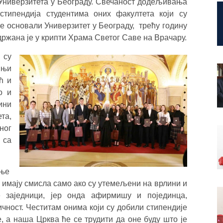
Универзитета у Београду. Свечаност додељивања
стипендија студентима оних факултета који су
не основали Универзитет у Београду, трећу годину
држана је у крипти Храма Светог Саве на Врачару.
 су
ињи
ћ и
о и
ини
та,
ног
 са
ање
 имају смисла само ако су утемељени на врлини и
 заједници, јер онда афирмишу и појединца,
чност. Честитам онима који су добили стипендије
, а наша Црква ће се трудити да оне буду што је