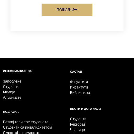
ПОШАЉИ
ИНФОРМАЦИЈЕ ЗА
САСТАВ
Запослене
Факултети
Студенте
Институти
Медије
Библиотека
Алумнисте
ВЕСТИ И ДОГАЂАЈИ
ПОДРШКА
Студенти
Развој каријере студената
Ректорат
Студенти са инвалидитетом
Чланице
Смештај за студенте