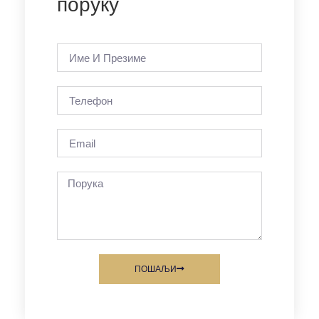
поруку
ПОШАЉИ