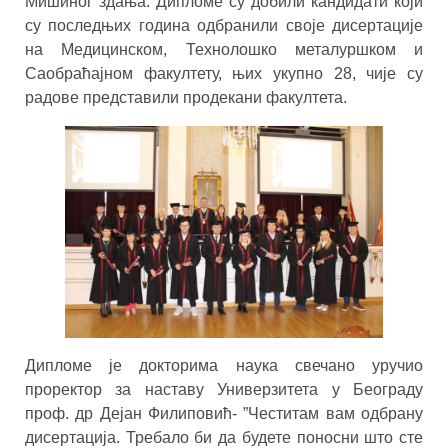
Мишиног здања. Дипломе су добили кандидати који
су последњих година одбранили своје дисертације
на Медицинском, Технолошко металуршком и
Саобраћајном факултету, њих укупно 28, чије су
радове представили продекани факултета.
Дипломе је докторима наука свечано уручио
проректор за наставу Универзитета у Београду
проф. др Дејан Филиповић- ”Честитам вам одбрану
дисертација. Требало би да будете поносни што сте