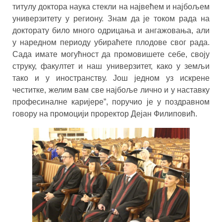
титулу доктора наука стекли на највећем и најбољем
универзитету у региону. Знам да је током рада на
докторату било много одрицања и ангажовања, али
у наредном периоду убираћете плодове свог рада.
Сада имате могућност да промовишете себе, своју
струку, факултет и наш универзитет, како у земљи
тако и у иностранству. Још једном уз искрене
честитке, желим вам све најбоље лично и у наставку
професиналне каријере”, поручио је у поздравном
говору на промоцији проректор Дејан Филиповић.