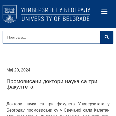
Мај 20, 2024
Промовисани доктори наука са три
факултета
Доктори наука са три факулета Универзитета у
Беогрдау промовисани су у Свечаној сали Капетан