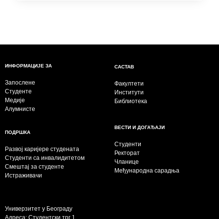
ИНФОРМАЦИЈЕ ЗА
САСТАВ
Запослене
Факултети
Студенте
Институти
Медије
Библиотека
Алумнисте
ВЕСТИ И ДОГАЂАЈИ
ПОДРШКА
Студенти
Развој каријере студената
Ректорат
Студенти са инвалидитетом
Чланице
Смештај за студенте
Међународна сарадња
Истраживачи
Универзитет у Београду
Адреса: Студентски трг 1,