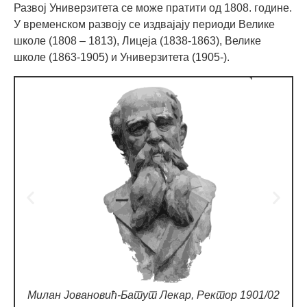
Развој Универзитета се може пратити од 1808. године.
У временском развоју се издвајају периоди Велике
школе (1808 – 1813), Лицеја (1838-1863), Велике
школе (1863-1905) и Универзитета (1905-).
е
Милан Јовановић-Батут Лекар, Ректор 1901/02
С