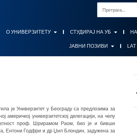
О УНИВЕРЗИТЕТУ
СТУДИРАЈ НА УБ
НА
ЈАВНИ ПОЗИВИ
LAT
тила је Универзитет у Београду са предлозима за
ј америчкој универзитетској делегацији, на челу
латност проф. Шрирамом Раом, био је и бивши
а, Ентони Годфри и др Џил Блондин, задужена за