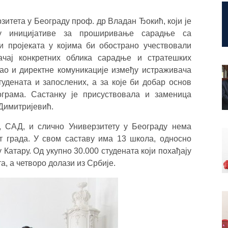
итета у Београду проф. др Владан Ђокић, који је
рду иницијативе за проширивање сарадње са
и пројеката у којима би обострано учествовали
чај конкретних облика сарадње и стратешких
као и директне комуникације између истраживача
удената и запослених, а за које би добар основ
грама. Састанку је присуствовала и заменица
Димитријевић.
, САД, и слично Универзитету у Београду нема
от града. У свом саставу има 13 школа, односно
 Катару. Од укупно 30.000 студената који похађају
а, а четворо долази из Србије.