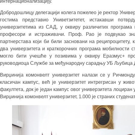
интернационализацију.
Добродошлицу делегацији колега пожелео је ректор Универз
гостима представио Униветзитетет, истакавши потв
универзитетима из САД, у оквиру различитих програма 
професори и истраживачи. Проф. Рао је подвукао зна
партнерстава који би били засновани на реципроцитету, 
два универзитета и краткорочних програма мобилности ст
могло бити учешће у позивима у оквиру Еразмус+ про
руководиоца Службе за међународну сарадњу УБ Љубица 
Вирџинија комонвелт универзитет налази се у Ричмонду
класичан кампус, већ је универзитет интрегрисан у жив
факултета, док је један кампус овог универзитета лоциран у
Вирџинија комонвелт универзитет, 1.000 је страних студенат