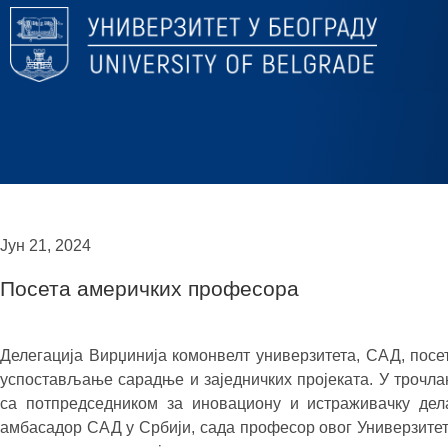
Јун 21, 2024
Посета америчких професора
Делегација Вирџинија комонвелт универзитета, САД, посе
успостављање сарадње и заједничких пројеката. У трочлано
са потпредседником за иновациону и истраживачку де
амбасадор САД у Србији, сада професор овог Универзитет