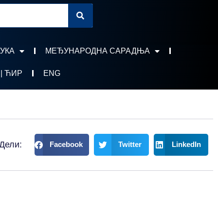
УКА
МЕЂУНАРОДНА САРАДЊА
 | ЋИР
ENG
Дели:
Facebook
Twitter
LinkedIn