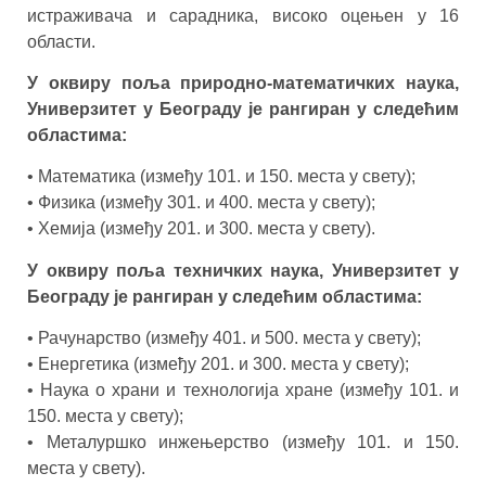
истраживача и сарадника, високо оцењен у 16
области.
У оквиру поља природно-математичких наука,
Универзитет у Београду је рангиран у следећим
областима:
• Математика (између 101. и 150. места у свету);
• Физика (између 301. и 400. места у свету);
• Хемија (између 201. и 300. места у свету).
У оквиру поља техничких наука, Универзитет у
Београду је рангиран у следећим областима:
• Рачунарство (између 401. и 500. места у свету);
• Енергетика (између 201. и 300. места у свету);
• Наука о храни и технологија хране (између 101. и
150. места у свету);
• Металуршко инжењерство (између 101. и 150.
места у свету).