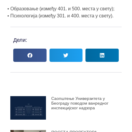
• Образовање (између 401. и 500. места у свету);
• Психологија (између 301. и 400. места у свету).
Дели:
Саопштење Универзитета у
Београду поводом ванредног
инспекцијског надзора