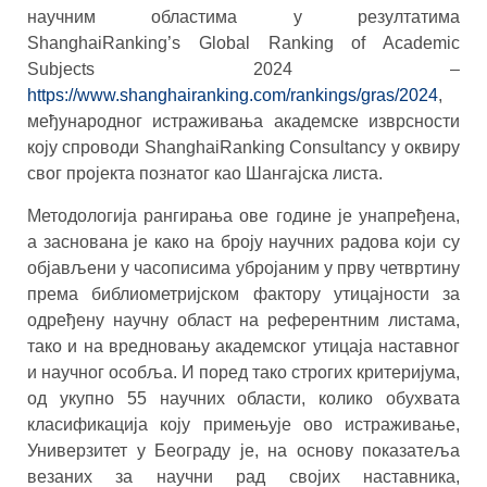
научним областима у резултатима
ShanghaiRanking’s Global Ranking of Academic
Subjects 2024 –
https://www.shanghairanking.com/rankings/gras/2024
,
међународног истраживања академске изврсности
коју спроводи ShanghaiRanking Consultancy у оквиру
свог пројекта познатог као Шангајска листа.
Методологија рангирања ове године је унапређена,
а заснована је како на броју научних радова који су
објављени у часописима убројаним у прву четвртину
према библиометријском фактору утицајности за
одређену научну област на референтним листама,
тако и на вредновању академског утицаја наставног
и научног особља. И поред тако строгих критеријума,
од укупно 55 научних области, колико обухвата
класификација коју примењује ово истраживање,
Универзитет у Београду је, на основу показатеља
везаних за научни рад својих наставника,