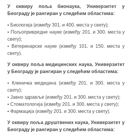
У оквиру поља бионаука, Универзитет у
Београду је рангиран у следећим областима:
• Биологија (између 301. и 400. места у свету);
• Пољопривредне науке (између 201. и 300. места у
свету);
• Ветеринарске науке (између 101. и 150. места у
свету).
У оквиру поља медицинских наука, Универзитет
у Београду је рангиран у следећим областима:
• Клиничка медицина (између 201. и 300. места у
свету);
• Јавно здравље (између 201. и 300. места у свету);
• Стоматологија (између 201. и 300. места у свету);
• Фармација (између 201. и 300. места у свету).
У оквиру поља друштвених наука, Универзитет у
Београду је рангиран у следећим областима: