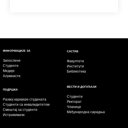
ИНФОРМАЦИЈЕ ЗА
САСТАВ
Запослене
Факултети
Студенте
Институти
Медије
Библиотека
Алумнисте
ВЕСТИ И ДОГАЂАЈИ
ПОДРШКА
Студенти
Развој каријере студената
Ректорат
Студенти са инвалидитетом
Чланице
Смештај за студенте
Међународна сарадња
Истраживачи