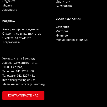
Студенте
Институти
Медије
Библиотека
Алумнисте
ВЕСТИ И ДОГАЂАЈИ
ПОДРШКА
Студенти
Развој каријере студената
Ректорат
Студенти са инвалидитетом
Чланице
Смештај за студенте
Међународна сарадња
Истраживачи
Универзитет у Београду
Адреса: Студентски трг 1,
11000 Београд
Телефон: 011 3207 400
Телефакс: 011 3207 481
info.office@rect.bg.edu.rs
Мапа Универзитета у Београду
КОНТАКТИРАЈТЕ НАС