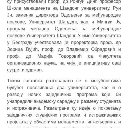
су присуствовали проф. др Ронгуи Динг, професор
Школе менаџмента на Шандонг универзитету, Руи
Ји, заменик директора Одељења за међународне
послове, Универзитет Шандонг, као и Мингуи Ју,
програм менаџер Одељења за међународне
послове Универзитета Шандонг. У име Универзитета
у Београду учествовала је проректорка проф. др
Зорица Вујић, проф. др Владимир Обрадовић и
проф. др Марија Тодоровић са Факултета
организационих наука, на чију је иницијативу овај
сусрет и одржан.
Током састанка разговарало се о могућностима
будућег повезивања два универзитета, као и о
развоју нових заједничких програма који би
унапредили академску сарадњу и размену студената
и истраживача. Разматране су идеје о покретању
заједничких студијских програма и истраживачких
пројеката у областима менаџмента, инжењеринга и