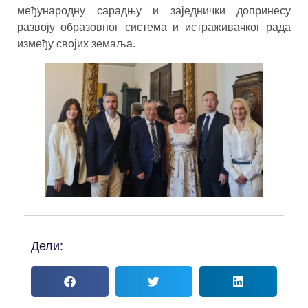
међународну сарадњу и заједнички допринесу
развоју образовног система и истраживачког рада
између својих земаља.
Дели: