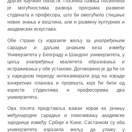
других научних области. Посебна пажња посвећена
је могућностима развоја програма размене
студената и професора, што би омогућило стицање
нових знања и вештина, али и размену културних и
академских искустава.
Обе стране су изразиле жељу за унапређењем
сарадње и даљим јачањем веза између
Универзитета у Београду и Шандонг универзитета, у
циљу унапређења квалитета образовања и
истраживања у обе установе. Договорено је да ће се
у наредном периоду интензивирати рад на изради
конкретних планова и пројеката, који ће бити од
користи студентима и професорима два
универзитета.
Ова посета представља важан корак ка јачању
међународне сарадње и повезивању академске
заједнице између Србије и Kине. Састанком су оба
универзитета изразила жељу да улажу у