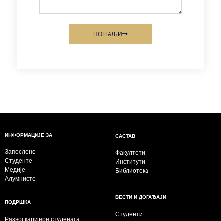
ПОШАЉИ
ИНФОРМАЦИЈЕ ЗА
САСТАВ
Запослене
Факултети
Студенте
Институти
Медије
Библиотека
Алумнисте
ВЕСТИ И ДОГАЂАЈИ
ПОДРШКА
Студенти
Развој каријере студената