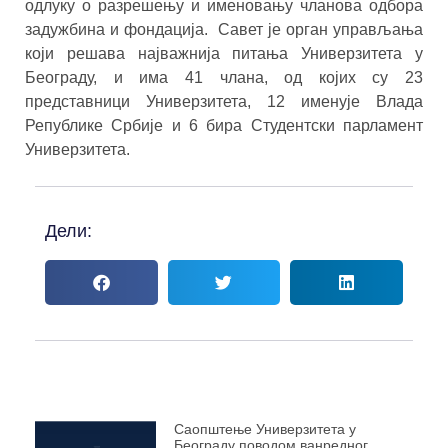
одлуку о разрешењу и именовању члановa одбора
задужбина и фондација. Савет је орган управљања
који решава најважнија питања Универзитета у
Београду, и има 41 члана, од којих су 23
представници Универзитета, 12 именује Влада
Републике Србије и 6 бира Студентски парламент
Универзитета.
Дели:
Саопштење Универзитета у
Београду поводом ванредног