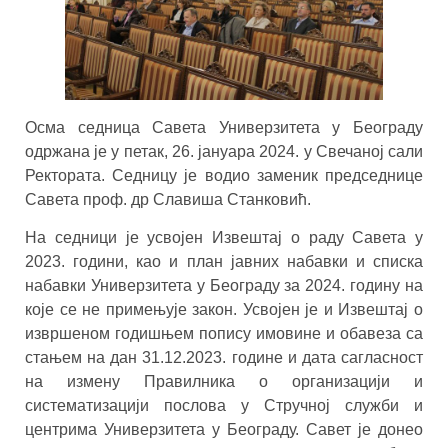
Осмa седницa Савета Универзитета у Београду
одржана је у петак, 26. јануара 2024. у Свечаној сали
Ректората. Седницу је водио заменик председнице
Савета проф. др Славиша Станковић.
На седници је усвојен Извештај о раду Савета у
2023. години, као и план јавних набавки и списка
набавки Универзитета у Београду за 2024. годину на
које се не примењује закон. Усвојен је и Извештај о
извршеном годишњем попису имовине и обавеза са
стањем на дан 31.12.2023. године и дата сагласност
на измену Правилника о организацији и
систематизацији послова у Стручној служби и
центрима Универзитета у Београду. Савет је донео