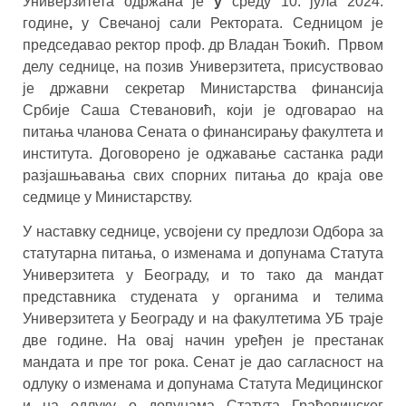
Универзитета одржана је
у
среду 10. јула 2024.
године
,
у Свечаној сали Ректората. Седницом је
председавао ректор проф. др Владан Ђокић. Првом
делу седнице, на позив Универзитета, присуствовао
је државни секретар Министарства финансија
Србије Саша Стевановић, који је одговарао на
питања чланова Сената о финансирању факултета и
института. Договорено је оджавање састанка ради
разјашњавања свих спорних питања до краја ове
седмице у Министарству.
У наставку седнице, усвојени су предлози Одбора за
статутарна питања, о изменама и допунама Статута
Универзитета у Београду, и то тако да мандат
представника студената у органима и телима
Универзитета у Београду и на факултетима УБ траје
две године. На овај начин уређен је престанак
мандата и пре тог рока. Сенат је дао сагласност на
одлуку о изменама и допунама Статута Медицинског
и на одлуку о допунама Статута Грађевинског