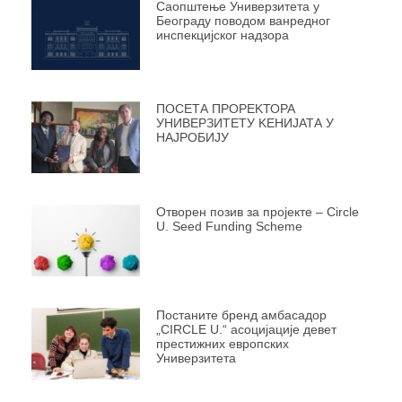
Саопштење Универзитета у
Београду поводом ванредног
инспекцијског надзора
ПОСЕТА ПРОРЕKТОРА
УНИВЕРЗИТЕТУ KЕНИЈАТА У
НАЈРОБИЈУ
Отворен позив за пројекте – Circle
U. Seed Funding Scheme
Постаните бренд амбасадор
„CIRCLE U.“ асоцијације девет
престижних европских
Универзитета