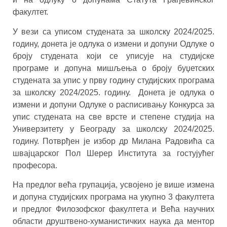
факултет.
У вези са уписом студената за школску 2024/2025.
годину, донета је одлука о измени и допуни Одлуке о
броју студената који се уписује на студијске
програме и допуна мишљења о броју буџетских
студената за упис у прву годину студијских програма
за школску 2024/2025. годину. Донета је одлука о
измени и допуни Одлуке о расписивању Конкурса за
упис студената на све врсте и степене студија на
Универзитету у Београду за школску 2024/2025.
годину. Потврђен је избор др Милана Радовића са
швајцарског Пол Шерер Института за гостујућег
професора.
На предлог већа групација, усвојено је више измена
и допуна студијских програма на укупно 3 факултета
и предлог Филозофског факултета и Већа научних
области друштвено-хуманистичких наука да ментор