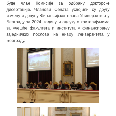
буде члан Комисије за одбрану докторске
дисертације. Чланови Сената усвојили су другу
измену и допуну Финансијског плана Универзитета у
Београду за 2024. годину и одлуку о критеријумима
за учешће факултета и института у финансирању
заједничких послова на нивоу Универзитета у
Београду.