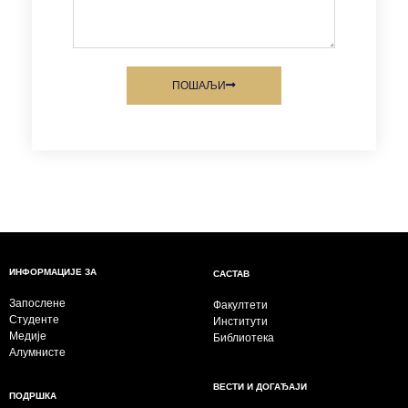
ПОШАЉИ
ИНФОРМАЦИЈЕ ЗА
САСТАВ
Запослене
Факултети
Студенте
Институти
Медије
Библиотека
Алумнисте
ВЕСТИ И ДОГАЂАЈИ
ПОДРШКА