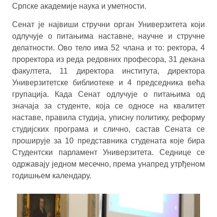
Српске академије наука и уметности.
Сенат је највиши стручни орган Универзитета који
одлучује о питањима наставне, научне и стручне
делатности. Ово тело има 52 члана и то: ректора, 4
проректора из реда редовних професора, 31 декана
факултета, 11 директора института, директора
Универзитетске библиотеке и 4 председника већа
групација. Када Сенат одлучује о питањима од
значаја за студенте, која се односе на квалитет
наставе, правила студија, уписну политику, реформу
студијских програма и слично, састав Сената се
проширује за 10 представника студената које бира
Студентски парламент Универзитета. Седнице се
одржавају једном месечно, према унапред утрђеном
годишњем календару.