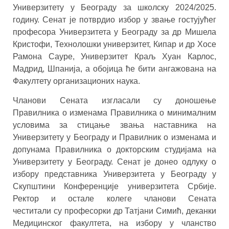
Универзитету у Београду за школску 2024/2025.
годину. Сенат је потврдио избор у звање гостујућег
професора Универзитета у Београду за др Мишела
Кристофи, Технолошки универзитет, Кипар и др Хосе
Рамона Сауре, Универзитет Краљ Хуан Карлос,
Мадрид, Шпанија, а обојица ће бити ангажована на
Факултету организационих наука.
Чланови Сената изгласали су доношење
Правилника о изменама Правилника о минималним
условима за стицање звања наставника на
Универзитету у Београду и Правилник о изменама и
допунама Правилника о докторским студијама на
Универзитету у Београду. Сенат је донео одлуку о
избору представника Универзитета у Београду у
Скупштини Конференције универзитета Србије.
Ректор и остале колеге чланови Сената
честитали су професорки др Татјани Симић, деканки
Медицинског факултета, на избору у чланство