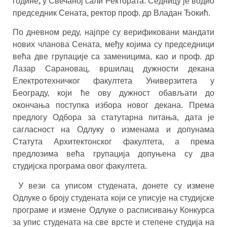
године
,
у Свечаној сали Ректората. Седницу је водио
председник Сената, ректор проф. др Владан Ђокић.
По дневном реду, најпре су верификовани мандати
нових чланова Сената, међу којима су председници
већа две групације са заменицима, као и проф. др
Лазар Сарановац, вршилац дужности декана
Електротехничког факултета Универзитета у
Београду, који ће ову дужност обављати до
окончања поступка избора новог декана. Према
предлогу Одбора за статутарна питања, дата је
сагласност на Одлуку о изменама и допунама
Статута Архитектонског факултета, а према
предлозима већа групација допуњена су два
студијска програма овог факултета.
У вези са уписом студената, донете су измене
Одлуке о броју студената који се уписује на студијске
програме и измене Одлуке о расписивању Конкурса
за упис студената на све врсте и степене студија на