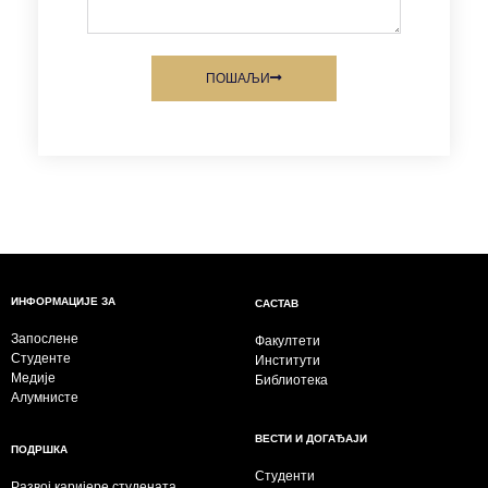
ПОШАЉИ
ИНФОРМАЦИЈЕ ЗА
САСТАВ
Запослене
Факултети
Студенте
Институти
Медије
Библиотека
Алумнисте
ВЕСТИ И ДОГАЂАЈИ
ПОДРШКА
Студенти
Развој каријере студената