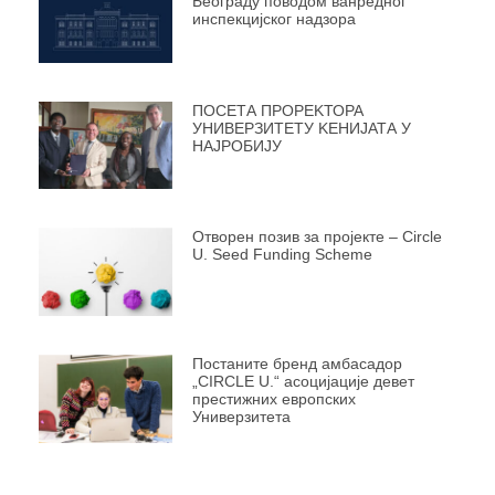
Београду поводом ванредног
инспекцијског надзора
ПОСЕТА ПРОРЕKТОРА
УНИВЕРЗИТЕТУ KЕНИЈАТА У
НАЈРОБИЈУ
Отворен позив за пројекте – Circle
U. Seed Funding Scheme
Постаните бренд амбасадор
„CIRCLE U.“ асоцијације девет
престижних европских
Универзитета