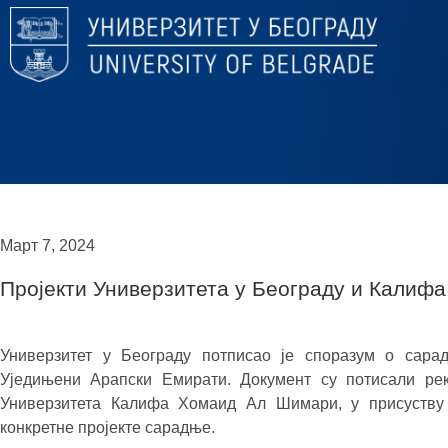
Март 7, 2024
Пројекти Универзитета у Београду и Калифа
Универзитет у Београду потписао је споразум о сара
Уједињени Арапски Емирати. Документ су потисали ре
Универзитета Калифа Хомаид Ал Шимари, у присуству
конкретне пројекте сарадње.