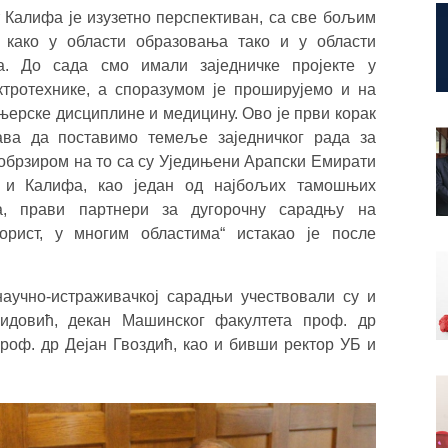
т Калифа је изузетно перспективан, са све бољим
 како у области образовања тако и у области
а. До сада смо имали заједничке пројекте у
ктротехнике, а споразумом је проширујемо и на
њерске дисциплине и медицину. Ово је први корак
ава да поставимо темеље заједничког рада за
 обрзиром на то са су Уједињени Арапски Емирати
 и Калифа, као један од најбољих тамошњих
та, прави партнери за дугорочну сарадњу на
орист, у многим областима“ истакао је после
научно-истраживачкој сарадњи учествовали су и
идовић, декан Машинског факултета проф. др
роф. др Дејан Гвоздић, као и бивши ректор УБ и