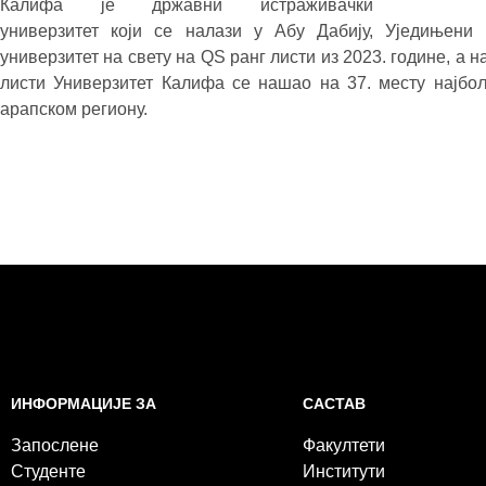
Калифа је државни истраживачки
универзитет који се налази у Абу Дабију, Уједињени
универзитет на свету на QS ранг листи из 2023. године, а н
листи Универзитет Калифа се нашао на 37. месту најбољ
арапском региону.
САСТАВ
ИНФОРМАЦИЈЕ ЗА
Факултети
Запослене
Институти
Студенте