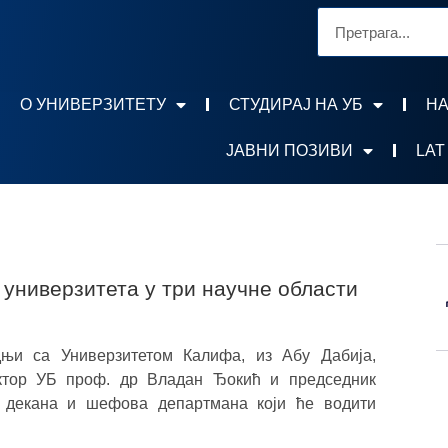
О УНИВЕРЗИТЕТУ
СТУДИРАЈ НА УБ
НА
ЈАВНИ ПОЗИВИ
LAT
 универзитета у три научне области
дњи са Универзитетом Калифа, из Абу Дабија,
ктор УБ проф. др Владан Ђокић и председник
 декана и шефова департмана који ће водити