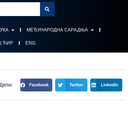
УКА
МЕЂУНАРОДНА САРАДЊА
 | ЋИР
ENG
Дели:
Facebook
Twitter
LinkedIn