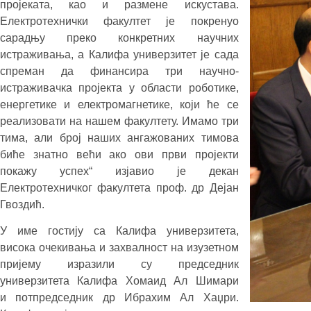
пројеката, као и размене искустава.
Електротехнички факултет је покренуо
сарадњу преко конкретних научних
истраживања, а Калифа универзитет је сада
спреман да финансира три научно-
истраживачка пројекта у области роботике,
енергетике и електромагнетике, који ће се
реализовати на нашем факултету. Имамо три
тима, али број наших ангажованих тимова
биће знатно већи ако ови први пројекти
покажу успех“ изјавио је декан
Електротехничког факултета проф. др Дејан
Гвоздић.
У име гостију са Калифа универзитета,
висока очекивања и захвалност на изузетном
пријему изразили су председник
универзитета Калифа Хомаид Ал Шимари
и потпредседник др Ибрахим Ал Хаџри.