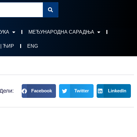
УКА
МЕЂУНАРОДНА САРАДЊА
 | ЋИР
ENG
Дели:
Facebook
Twitter
LinkedIn