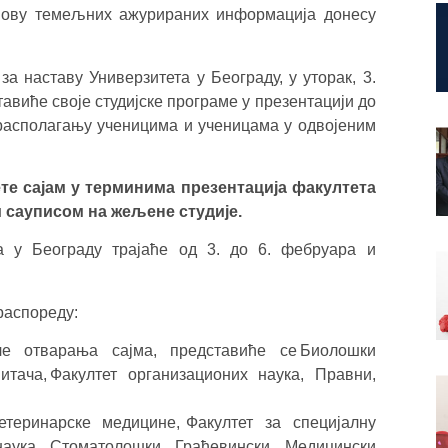
снову темељних ажурираних информација донесу
а наставу Универзитета у Београду, у уторак, 3.
авиће своје студијске програме у презентацији до
 располагању ученицима и ученицама у одвојеним
ете сајам у терминима
презентација факултета
 са
уписом на жељене студије.
 у Београду трајаће од 3. до 6. фебруара и
распореду:
ле отварања сајма, представиће се Биолошки
итача, Факултет организационих наука, Правни,
етеринарске медицине, Факултет за специјалну
 наука, Стоматолошки, Грађевински, Медицински