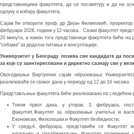
представницима факултета, да се посаветују и да на о
одлуку о избору факултета.
Сајам ће отворити проф. др Дејан Филиповић, проректор з
фебруара 2026. године у 12 часова. Сваки факултет предст
20 минута, а након тога представници факултета биће на
“собама” за додатна питања и консултације.
Универзитет у Београду позива све кандидате да пос
за које су заинтересовани и директно сазнају све у вези
Овогодишњи Виртуелни сајам образовања Универзитета
реализоваће се сваког дана у периоду од 12 до 16 часова.
Представљање факултета биће реализовано по следећем 
Током првог дана, у уторак, 3. фебруара, пос
факултет, Факултет за образовање учитеља и васп
Економски, Филолошки и Факултет безбедности;
У среду,4. фебруара, представиће се Факултет в
едукацију и рехабилитацију, Факултет политичких