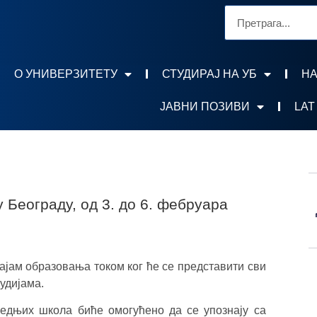
О УНИВЕРЗИТЕТУ
СТУДИРАЈ НА УБ
НА
ЈАВНИ ПОЗИВИ
LAT
 Београду, од 3. до 6. фебруара
ајам образовања током ког ће се представити сви
тудијама.
едњих школа биће омогућено да се упознају са