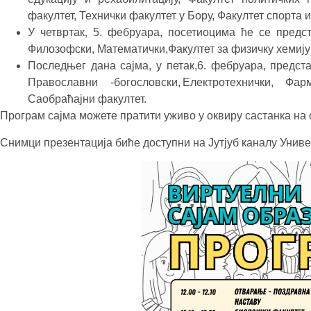
факултет, Технички факултет у Бору, Факултет спорта
У четвртак, 5. фебруара, посетиоцима ће се предст
Филозофски, Математички,Факултет за физичку хемиј
Последњег дана сајма, у петак,6. фебруара, предст
Православни -богословски, Електротехнички, Фа
Саобраћајни факултет.
Програм сајма можете пратити уживо у оквиру састанка на 
Снимци презентација биће доступни на Јутјуб каналу Униве