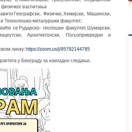
 и физичког васпитања
авити Географски, Физички, Хемијски, Машински,
у и Технолошко-металуршки факултет;
авиће се Рударско- геолошки факултет, Шумарски,
рмацеутски, Архитектонски, Пољопривредни и
овом линку:
https://zoom.us/j/95792144785
рзитета у Београду за накнадно гледање.