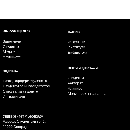
ИНФОРМАЦИЈЕ ЗА
САСТАВ
Запослене
Факултети
Студенте
Институти
Медије
Библиотека
Алумнисте
ВЕСТИ И ДОГАЂАЈИ
ПОДРШКА
Студенти
Развој каријере студената
Ректорат
Студенти са инвалидитетом
Чланице
Смештај за студенте
Међународна сарадња
Истраживачи
Универзитет у Београду
Адреса: Студентски трг 1,
11000 Београд