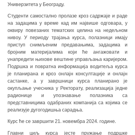
Универзитета у Београду.
Студенти самостално пролазе кроз садржаје и раде
на задацима у време кад им највише одговара, у
оквиру повезаних тематских целина на недељном
нивоу. У периоду трајања курса, полазници имају
приступ снимљеним предавањима, задацима и
бројним материјалима који ће ангажовати и
унапредити њихове вештине управљања каријером.
Подршка и повратна информација водитеља курса
је планирана и кроз онлајн консултације и онлајн
састанке, а у завршници курса планирано је
окупљање учесника у Ректорату, реализација једне
радионице и упознавање полазника са
представницима одабраних компанија са којима се
реализује дугогодишња сарадња.
Курс ће се завршити 21. новембра 2024. године.
Главни циљ курса јесте пружање подршке