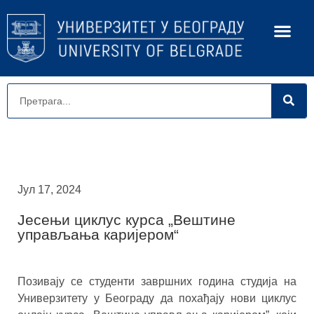
Јул 17, 2024
Јесењи циклус курса „Вештине
управљања каријером“
Позивају се студенти завршних година студија на
Универзитету у Београду да похађају нови циклус