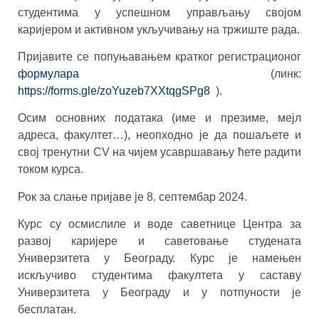
студентима у успешном управљању својом
каријером и активном укључивању на тржиште рада.
Пријавите се попуњавањем кратког регистрационог
формулара
(линк:
https://forms.gle/zoYuzeb7XXtqgSPg8
).
Осим основних података (име и презиме, мејл
адреса, факултет…), неопходно је да пошаљете и
свој тренутни CV на чијем усавршавању ћете радити
током курса.
Рок за слање пријаве је 8. септембар 2024.
Курс су осмислиле и воде саветнице Центра за
развој каријере и саветовање студената
Универзитета у Београду. Курс је намењен
искључиво студентима факултета у саставу
Универзитета у Београду и у потпуности је
бесплатан.