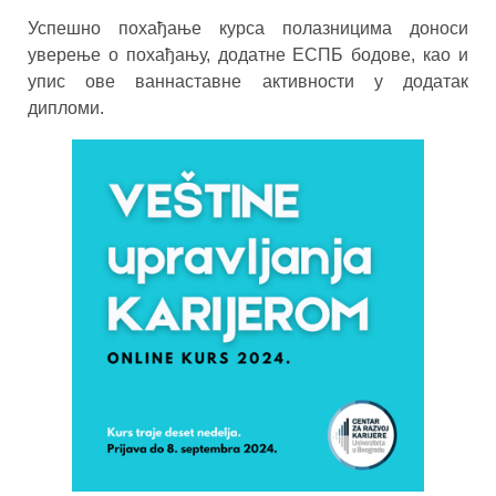
Успешно похађање курса полазницима доноси
уверење о похађању, додатне ЕСПБ бодове, као и
упис ове ваннаставне активности у додатак
дипломи.