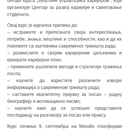
онлајн курса „Вештине управљања каријером”, који
организује Центар за развој каријере и саветовање
студената.
Овај курс је идеална прилика да:
– истражите и препознате своја интересовања,
потребе, знања, вештине и способности, као и да их
повежете са захтевима савременог тржишта рада;
– размислите о својим каријерним циљевима и
креирате каријерни план;
– примените различите методе и стратегије тражења
посла;
– научите да користите различите изворе
информација о савременом тржишту рада;
– саставите квалитетну пријаву за посао – радну
биографију и мотивационо писмо;
– научите како да се успешно представите
послодавцу на разговору за посао или праксу.
Курс почиње 9. септембра на Moodle платформи