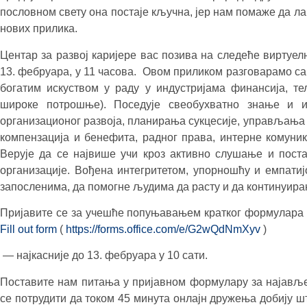
пословном свету она постаје кључна, јер нам помаже да л
нових прилика.
Центар за развој каријере вас позива на следеће вирту
13. фебруара, у 11 часова. Овом приликом разговарамо с
богатим искуством у раду у индустријама финансија, тел
широке потрошње). Поседује свеобухватно знање и ис
организационог развоја, планирања сукцесије, управљања т
компензација и бенефита, радног права, интерне комуни
Верује да се највише учи кроз активно слушање и пост
организације. Вођена интегритетом, упорношћу и емпати
запосленима, да помогне људима да расту и да континуира
Пријавите се за учешће попуњавањем кратког формулара н
Fill out form
(
https://forms.office.com/e/G2wQdNmXyv
)
— најкасније до 13. фебруара у 10 сати.
Поставите нам питања у пријавном формулару за најавље
се потрудити да током 45 минута онлајн дружења добију 