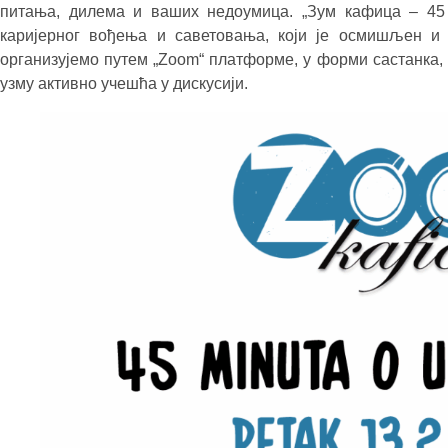
питања, дилема и ваших недоумица. „Зум кафица – 45
каријерног вођења и саветовања, који је осмишљен и
организујемо путем „Zoom“ платформе, у форми састанка,
узму активно учешћа у дискусији.