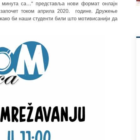
 минута са…“ представља нови формат онлајн
 започет током априла 2020. године. Дружење
 како би наши студенти били што мотивисанији да