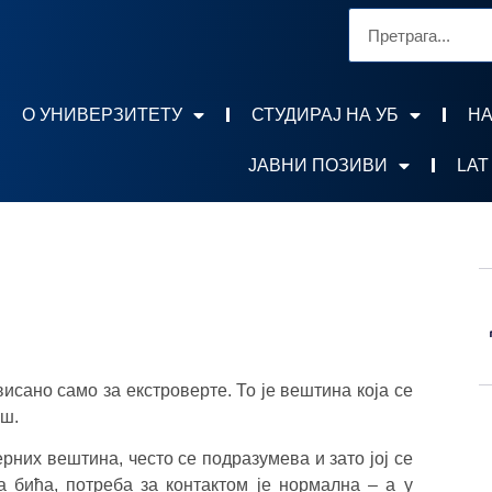
О УНИВЕРЗИТЕТУ
СТУДИРАЈ НА УБ
НА
ЈАВНИ ПОЗИВИ
LAT
сано само за екстроверте. То је вештина која се
иш.
рних вештина, често се подразумева и зато јој се
 бића, потреба за контактом је нормална – а у