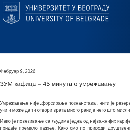
Фебруар 9, 2026
ЗУМ кафица – 45 минута о умрежавању
Умрежавање није „форсирање познанстава“, нити је резерви
учи и може да ти отвори врата много раније него што мисл
Иако је повезивање са људима једна од најважнијих карије
придаје премало пажње. Како смо по природи друштвена