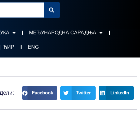
УКА
МЕЂУНАРОДНА САРАДЊА
 | ЋИР
ENG
Дели:
Facebook
Twitter
LinkedIn