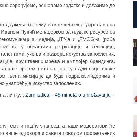
акше сарађујемо, решавамо задатке и долазимо до
елно дружење на тему важне вештине умрежавања
а Иваном Пупић менаџерком за људске ресурсе са
екомуникација, медија, „IT“‑ја и „FMCG“‑а (роба
куство у областима регрутације и селекције,
алентима, учења и развоја, искуства запослених,
кације, друштвених мрежа и емплоjер брeндинга.
ављање правих питања, јер су људи срце сваке
јом, њена мисија је да буде подршка лидерима и
но унапређује искуство запослених.
а линку: :
Zum kafica – 45 minuta o umrežavanju –
ну тему и гошћу унапред, а наши модератори ће
што више одговора и савета поводом постављених