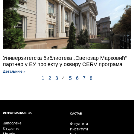
Универзитетска библиотека „Светозар Марковић“
партнер у ЕУ пројекту у оквиру CERV програма
Детаљније »
1
2
3
4
5
6
7
8
ИНФОРМАЦИЈЕ ЗА
САСТАВ
Запослене
Факултети
Студенте
Институти
Медије