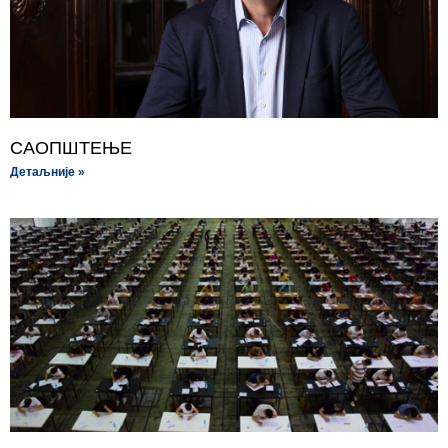
САОПШТЕЊЕ
Детаљније »