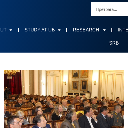
OUT
STUDY AT UB
RESEARCH
INT
SRB