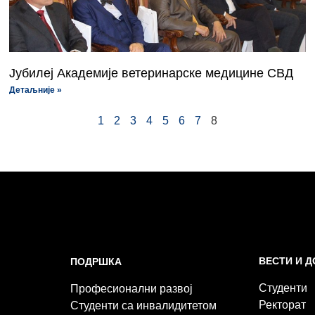
Јубилеј Академије ветеринарске медицине СВД
Детаљније »
1
2
3
4
5
6
7
8
ВЕСТИ И 
ПОДРШКА
Студенти
Професионални развој
Ректорат
Студенти са инвалидитетом